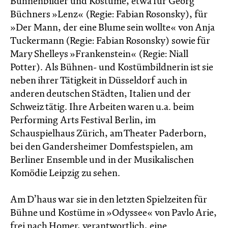
Bühnenbilder und Kostüme, etwa für Georg
Büchners »Lenz« (Regie: Fabian Rosonsky), für
»Der Mann, der eine Blume sein wollte« von Anja
Tuckermann (Regie: Fabian Rosonsky) sowie für
Mary Shelleys »Frankenstein« (Regie: Niall
Potter). Als Bühnen- und Kostümbildnerin ist sie
neben ihrer Tätigkeit in Düsseldorf auch in
anderen deutschen Städten, Italien und der
Schweiz tätig. Ihre Arbeiten waren u.a. beim
Performing Arts Festival Berlin, im
Schauspielhaus Zürich, am Theater Paderborn,
bei den Gandersheimer Domfestspielen, am
Berliner Ensemble und in der Musikalischen
Komödie Leipzig zu sehen.
Am D’haus war sie in den letzten Spielzeiten für
Bühne und Kostüme in »Odyssee« von Pavlo Arie,
frei nach Homer, verantwortlich, eine