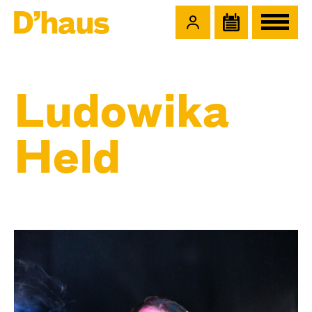
Zum Hauptinhalt springen
Zum Footer springen
Ludowika
Held