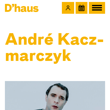
Zum Hauptinhalt springen
Zum Footer springen
André Kacz­
marc­zyk