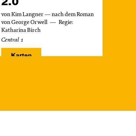
2.0
von Kim Langner — nach dem Roman
von George Orwell
Regie:
Katharina Birch
Central 1
Karten
Do, 22.10. / 10:00 –
11:00
JUNGES SCHAUSPIEL
Das NEIN­horn