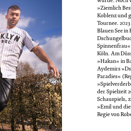
wurde. Noch w
»Ziemlich Bes
Koblenz und g
Tournee. 2023
Blauen See in
Dschungelbuch
Spinnenfrau« 
Köln. Am Düss
»Hakan« in B
Aydemirs »Ds
Paradies« (Re
»Spielverderb
der Spielzeit 
Schauspiels, 
»Emil und die
Regie von Rob