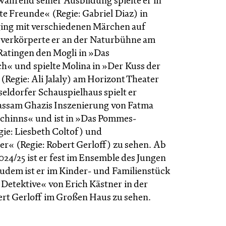
ährend seiner Ausbildung spielte er in
te Freunde« (Regie: Gabriel Diaz) in
ing mit verschiedenen Märchen auf
 verkörperte er an der Naturbühne am
 Ratingen den Mogli in »Das
« und spielte Molina in »Der Kuss der
(Regie: Ali Jalaly) am Horizont Theater
eldorfer Schauspielhaus spielt er
assam Ghazis Inszenierung von Fatma
chinns« und ist in »Das Pommes-
gie: Liesbeth Coltof) und
er« (Regie: Robert Gerloff) zu sehen. Ab
2024/25 ist er fest im Ensemble des Jungen
zudem ist er im Kinder- und Familienstück
 Detektive« von Erich Kästner in der
ert Gerloff im Großen Haus zu sehen.