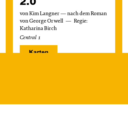
2.0
von Kim Langner — nach dem Roman
von George Orwell
Regie:
Katharina Birch
Central 1
Karten
Mi, 21.10. / 10:00 –
11:00
JUNGES SCHAUSPIEL
Das NEIN­horn