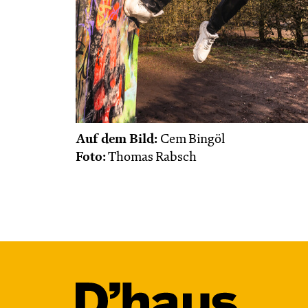
von Marc-Uwe Kling und Astrid Henn
Regie: Philipp Alfons Heitmann,
Matts Johan Leenders
Central 1
Karten
Auf dem Bild:
Cem Bingöl
Foto:
Thomas Rabsch
Do, 05.11. / 11:00 –
12:45
JUNGES SCHAUSPIEL
1984 – Dystopie
2.0