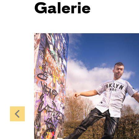
2.0
Galerie
von Kim Langner — nach dem Roman
von George Orwell
Regie:
Katharina Birch
Central 1
Karten
So, 25.10. / 16:00 –
17:00
JUNGES SCHAUSPIEL
FAMILIENVORSTELLUNG
Das NEIN­horn