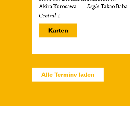
Akira Kurosawa
Regie
Takao Baba
Central 1
Karten
Alle Termine laden
So, 18.10. / 16:00 –
17:45
JUNGES SCHAUSPIEL
1984 – Dystopie