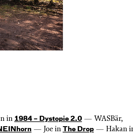
n in
WASBär,
1984 – Dystopie 2.0
Joe in
Hakan i
NEIN­horn
The Drop