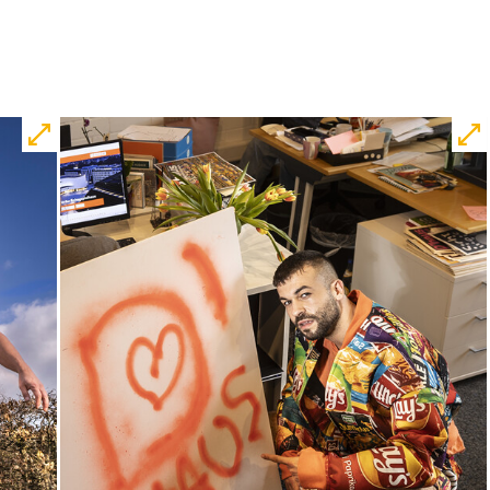
von Marc-Uwe Kling und Astrid Henn
Regie: Philipp Alfons Heitmann,
Matts Johan Leenders
Central 1
Karten
Fr, 30.10. / 19:00
JUNGES SCHAUSPIEL
Samurai X
von
Takao Baba & Ensemble
frei nach
dem
Film
Die sieben Samurai
von