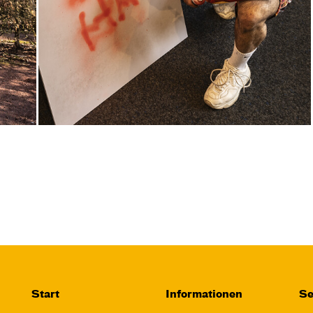
Akira Kurosawa
Regie
Takao Baba
Central 1
Karten
Fr, 06.11. / 11:00 –
12:45
JUNGES SCHAUSPIEL
1984 – Dystopie
Start
Informationen
Se
2.0