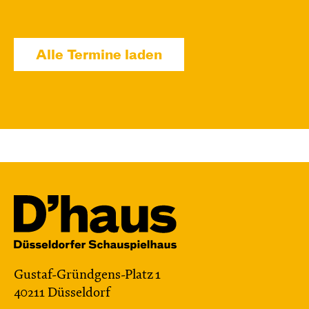
Di, 10.11. / 10:00 – 11:00
JUNGES SCHAUSPIEL
Alle Termine laden
Das NEIN­horn
von Marc-Uwe Kling und Astrid Henn
Regie: Philipp Alfons Heitmann, Matts Johan
Leenders
Central 1
Karten
Do, 12.11. / 10:00 – 11:00
JUNGES SCHAUSPIEL
Gustaf-Gründgens-Platz 1
FAMILIENVORSTELLUNG
40211 Düsseldorf
Das NEIN­horn