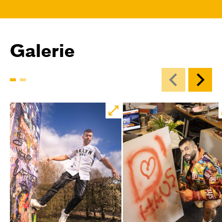
Central 1
Karten
Galerie
Mi, 21.10. / 10:00 – 11:00
JUNGES SCHAUSPIEL
Das NEIN­horn
von Marc-Uwe Kling und Astrid Henn
Regie: Philipp Alfons Heitmann, Matts Johan
Leenders
Central 1
Karten