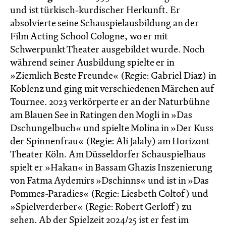
und ist türkisch-kurdischer Herkunft. Er
absolvierte seine Schauspielausbildung an der
Film Acting School Cologne, wo er mit
Schwerpunkt Theater ausgebildet wurde. Noch
während seiner Ausbildung spielte er in
»Ziemlich Beste Freunde« (Regie: Gabriel Diaz) in
Koblenz und ging mit verschiedenen Märchen auf
Tournee. 2023 verkörperte er an der Naturbühne
am Blauen See in Ratingen den Mogli in »Das
Dschungelbuch« und spielte Molina in »Der Kuss
der Spinnenfrau« (Regie: Ali Jalaly) am Horizont
Theater Köln. Am Düsseldorfer Schauspielhaus
spielt er »Hakan« in Bassam Ghazis Inszenierung
von Fatma Aydemirs »Dschinns« und ist in »Das
Pommes-Paradies« (Regie: Liesbeth Coltof) und
»Spielverderber« (Regie: Robert Gerloff) zu
sehen. Ab der Spielzeit 2024/25 ist er fest im