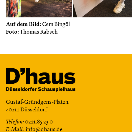
Do, 22.10. / 10:00 – 11:00
JUNGES SCHAUSPIEL
Auf dem Bild:
Cem Bingöl
Das NEIN­horn
Foto:
Thomas Rabsch
von Marc-Uwe Kling und Astrid Henn
Regie: Philipp Alfons Heitmann, Matts Johan
Leenders
Central 1
Karten
Gustaf-Gründgens-Platz 1
So, 25.10. / 16:00 – 17:00
40211 Düsseldorf
JUNGES SCHAUSPIEL
Telefon:
0211.85 23 0
FAMILIENVORSTELLUNG
E-Mail:
info@dhaus.de