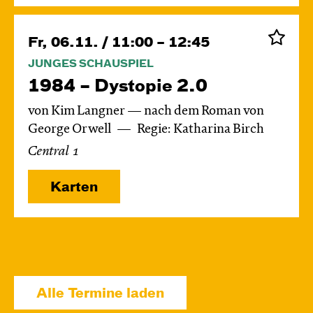
Fr, 06.11. / 11:00 – 12:45
JUNGES SCHAUSPIEL
1984 – Dystopie 2.0
von Kim Langner — nach dem Roman von
George Orwell
Regie: Katharina Birch
Central 1
Karten
Di, 24.11. / 10:00 – 11:15
JUNGES SCHAUSPIEL
Alle Termine laden
Das grüne König­reich