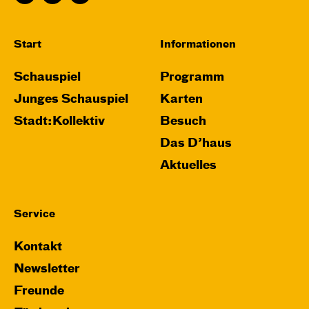
Karten
Start
Informationen
Schauspiel
Programm
Do, 26.11. / 10:00 – 11:15
Junges Schauspiel
Karten
JUNGES SCHAUSPIEL
Stadt:Kollektiv
Besuch
Das grüne König­reich
Das D’haus
von Cornelia Funke und Tammi Hartung
Aktuelles
Regie und Bühne: Leonie Rohlfing
Central 2
Service
Mit künstlerischer Audiodeskription
Kontakt
Karten
Newsletter
Freunde