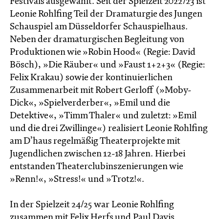
Festivals ausgewählt. Seit der Spielzeit 2022/23 ist
Leonie Rohlfing Teil der Dramaturgie des Jungen
Schauspiel am Düsseldorfer Schauspielhaus.
Neben der dramaturgischen Begleitung von
Produktionen wie »Robin Hood« (Regie: David
Bösch), »Die Räuber« und »Faust 1+2+3« (Regie:
Felix Krakau) sowie der kontinuierlichen
Zusammenarbeit mit Robert Gerloff (»Moby-
Dick«, »Spielverderber«, »Emil und die
Detektive«, »Timm Thaler« und zuletzt: »Emil
und die drei Zwillinge«) realisiert Leonie Rohlfing
am D’haus regelmäßig Theaterprojekte mit
Jugendlichen zwischen 12-18 Jahren. Hierbei
entstanden Theaterclubinszenierungen wie
»Renn!«, »Stress!« und »Trotz!«.
In der Spielzeit 24/25 war Leonie Rohlfing
zusammen mit Felix Herfs und Paul Davis