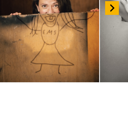
So, 15.11. / 18:00
JUNGES SCHAUSPIEL
Samurai X
von
Takao Baba & Ensemble
frei nach
dem
Film
Die sieben Samurai
von
Akira Kurosawa
Regie
Takao Baba
Central 1
Karten
Do, 26.11. / 10:00 –
11:15
JUNGES SCHAUSPIEL