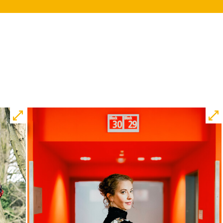
10:45
JUNGES SCHAUSPIEL
Bin gleich fertig!
nach dem Bilderbuch von Martin
Baltscheit und Anne-Kathrin Behl
Regie und Choreografie: Barbara
Fuchs
Central 2
Relaxed Performance
Karten