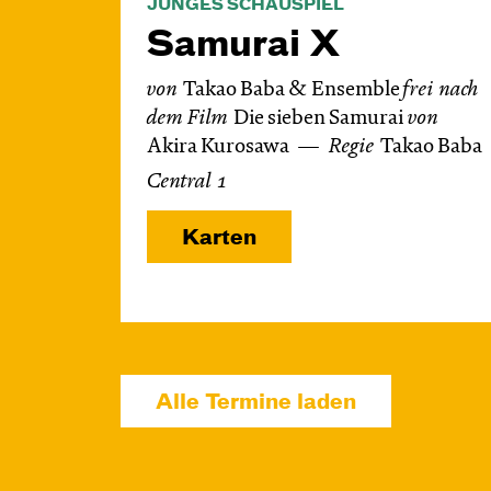
JUNGES SCHAUSPIEL
Samurai X
von
Takao Baba & Ensemble
frei nach
dem
Film
Die sieben Samurai
von
Akira Kurosawa
Regie
Takao Baba
Central 1
Karten
Alle Termine laden
Mi, 14.10. / 10:00 –