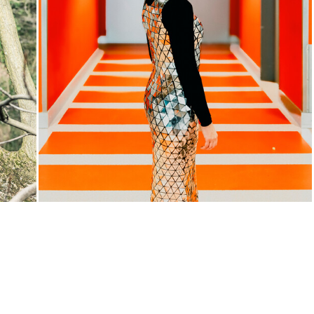
Di, 03.11. / 11:00
JUNGES SCHAUSPIEL
Samurai X
von
Takao Baba & Ensemble
frei nach
dem
Film
Die sieben Samurai
von
Akira Kurosawa
Regie
Takao Baba
Central 1
Karten
Mi, 25.11. / 10:00 –
11:15
JUNGES SCHAUSPIEL