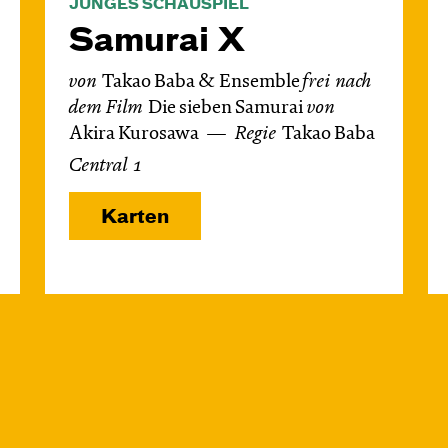
JUNGES SCHAUSPIEL
Samurai X
von
Takao Baba & Ensemble
frei nach
dem
Film
Die sieben Samurai
von
Akira Kurosawa
Regie
Takao Baba
Central 1
Karten
Di, 27.10. / 10:00 –