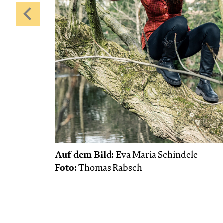
Fr, 30.10. / 19:00
JUNGES SCHAUSPIEL
Samurai X
von
Takao Baba & Ensemble
frei nach
dem
Film
Die sieben Samurai
von
Akira Kurosawa
Regie
Takao Baba
Central 1
Karten
Auf dem Bild:
Eva Maria Schindele
Foto:
Thomas Rabsch
Di, 24.11. / 10:00 –
11:15
JUNGES SCHAUSPIEL