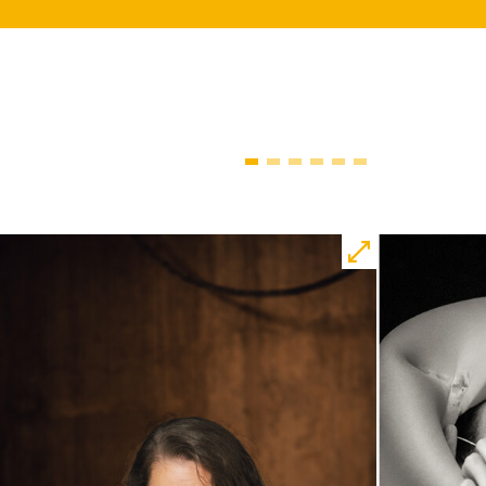
10:45
JUNGES SCHAUSPIEL
Bin gleich fertig!
nach dem Bilderbuch von Martin
Baltscheit und Anne-Kathrin Behl
Regie und Choreografie: Barbara
Fuchs
Central 2
Relaxed Performance
Karten