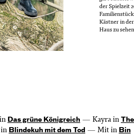
der Spielzeit 
Familienstück
Kästner in de
Haus zu sehen
in
Kayra in
Das grüne König­reich
The
 in
Mit in
Blinde­kuh mit dem Tod
Bin