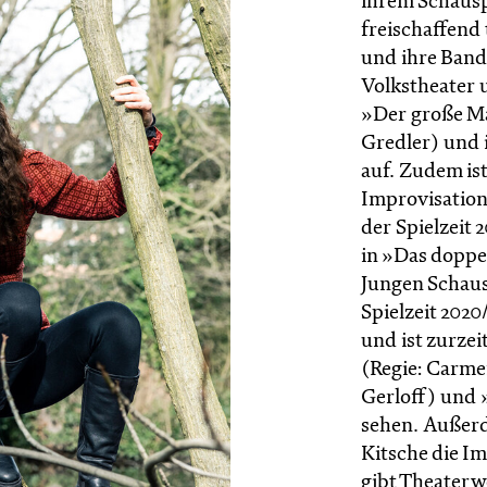
ihrem Schausp
freischaffend t
und ihre Band
Volkstheater u
»Der große Ma
Gredler) und 
auf. Zudem ist
Improvisatio
der Spielzeit 2
in »Das doppe
Jungen Schaus
Spielzeit 2020
und ist zurze
(Regie: Carme
Gerloff) und 
sehen. Außer
Kitsche die 
gibt Theaterw