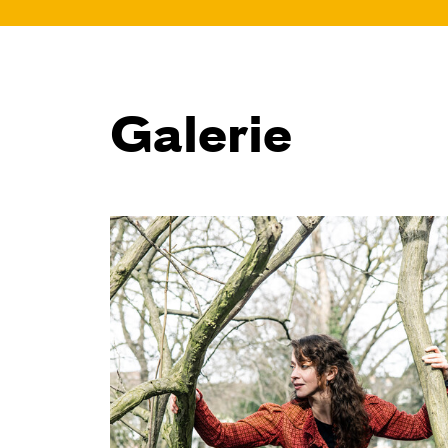
10:45
JUNGES SCHAUSPIEL
Bin gleich fertig!
Galerie
nach dem Bilderbuch von Martin
Baltscheit und Anne-Kathrin Behl
Regie und Choreografie: Barbara
Fuchs
Central 2
Relaxed Performance
Karten