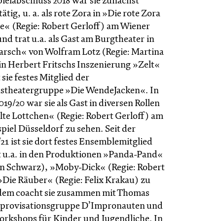
ielabschluss 2018 war sie zunächst
ätig, u. a. als rote Zora in »Die rote Zora
e« (Regie: Robert Gerloff) am Wiener
nd trat u.a. als Gast am Burgtheater in
rsch« von Wolfram Lotz (Regie: Martina
in Herbert Fritschs Inszenierung »Zelt«
 sie festes Mitglied der
nstheatergruppe »Die WendeJacken«. In
019/20 war sie als Gast in diversen Rollen
lte Lottchen« (Regie: Robert Gerloff) am
piel Düsseldorf zu sehen. Seit der
/21 ist sie dort festes Ensemblemitglied
it u.a. in den Produktionen »Panda-Pand«
n Schwarz), »Moby-Dick« (Regie: Robert
»Die Räuber« (Regie: Felix Krakau) zu
dem coacht sie zusammen mit Thomas
Improvisationsgruppe D’Impronauten und
orkshops für Kinder und Jugendliche. In