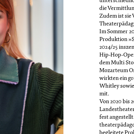
unterschiedli
die Vermittlu
Zudem ist sie
Theaterpädag
Im Sommer 202
Produktion »S
2024/25 inszen
Hip-Hop-Ope
dem Multi St
Mozarteum Or
wirkten ein g
Whitley sowie
mit.
Von 2020 bis 2
Landestheater
fest angestellt
theaterpädago
begleitete Pr