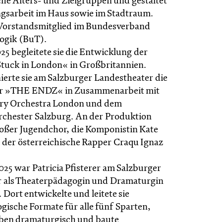
che Alters- und Zielgruppen und gestaltet
ngsarbeit im Haus sowie im Stadtraum.
 Vorstandsmitglied im Bundesverband
ogik (BuT).
5 begleitete sie die Entwicklung der
tuck in London« in Großbritannien.
ierte sie am Salzburger Landestheater die
r »THE ENDZ« in Zusammenarbeit mit
ory Orchestra London und dem
chester Salzburg. An der Produktion
roßer Jugendchor, die Komponistin Kate
 der österreichische Rapper Craqu Ignaz
025 war Patricia Pfisterer am Salzburger
 als Theaterpädagogin und Dramaturgin
. Dort entwickelte und leitete sie
gische Formate für alle fünf Sparten,
oben dramaturgisch und baute