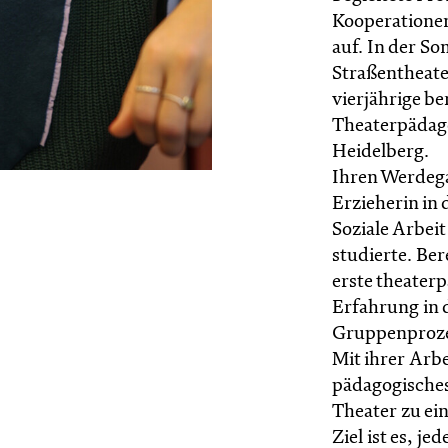
Kooperationen
auf. In der S
Straßentheater
vierjährige b
Theaterpädago
Heidelberg.
Ihren Werdega
Erzieherin in 
Soziale Arbei
studierte. Ber
erste theater
Erfahrung in 
Gruppenproze
Mit ihrer Arbe
pädagogisches
Theater zu ein
Ziel ist es, je