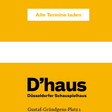
Di, 10.11. / 10:00 –
Alle Termine laden
11:00
JUNGES SCHAUSPIEL
Das NEIN­horn
von Marc-Uwe Kling und Astrid Henn
Regie: Philipp Alfons Heitmann,
Matts Johan Leenders
Central 1
Karten
Gustaf-Gründgens-Platz 1