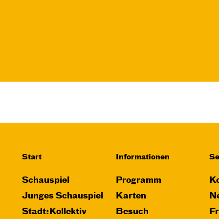
Do, 12.11. / 10:00 –
11:00
JUNGES SCHAUSPIEL
FAMILIENVORSTELLUNG
Das NEIN­horn
von Marc-Uwe Kling und Astrid Henn
Regie: Philipp Alfons Heitmann,
Matts Johan Leenders
Central 1
Start
Informationen
Se
Karten
Schauspiel
Programm
Ko
Junges Schauspiel
Karten
Ne
Stadt:Kollektiv
Besuch
F