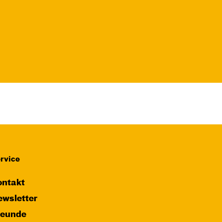
Fr, 13.11. / 10:00 –
11:00
JUNGES SCHAUSPIEL
FAMILIENVORSTELLUNG
Das NEIN­horn
von Marc-Uwe Kling und Astrid Henn
Regie: Philipp Alfons Heitmann,
Matts Johan Leenders
Central 1
rvice
Karten
ntakt
wsletter
reunde