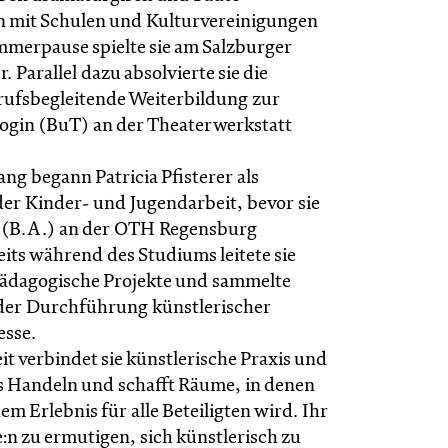
 mit Schulen und Kulturvereinigungen
ommerpause spielte sie am Salzburger
. Parallel dazu absolvierte sie die
erufsbegleitende Weiterbildung zur
gin (BuT) an der Theaterwerkstatt
ng begann Patricia Pfisterer als
der Kinder- und Jugendarbeit, bevor sie
t (B.A.) an der OTH Regensburg
eits während des Studiums leitete sie
pädagogische Projekte und sammelte
der Durchführung künstlerischer
sse.
it verbindet sie künstlerische Praxis und
 Handeln und schafft Räume, in denen
em Erlebnis für alle Beteiligten wird. Ihr
de:n zu ermutigen, sich künstlerisch zu