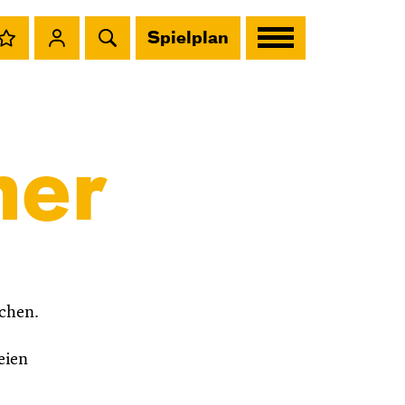
Spielplan
ner
chen.
eien