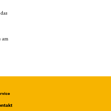
 das
« am
rvice
ntakt