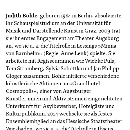
Judith Bohle
, geboren 1984 in Berlin, absolvierte
ihr Schauspielstudium an der Universität für
Musik und Darstellende Kunst in Graz. 2009 trat
sie ihr erstes Engagement am Theater Augsburg
an, wo sie u. a. die Titelrolle in Lessings »Minna
von Barnhelm« (Regie: Anne Lenk) spielte. Sie
arbeitete mit Regisseur:innen wie Wiebke Puls,
Tom Stromberg, Sylvia Sobottka und Jan Philipp
Gloger zusammen. Bohle initiierte verschiedene
künstlerische Aktionen im »Grandhotel
Cosmopolis«, einer von Augsburger
Künstler:innen und Aktivist:innen eingerichteten
Unterkunft für Asylbewerber, Hotelgäste und
Kulturpublikum. 2014 wechselte sie als festes
Ensemblemitglied an das Hessische Staatstheater
Wiesbaden, wo sie u. a. die Titelrolle in Ibsens