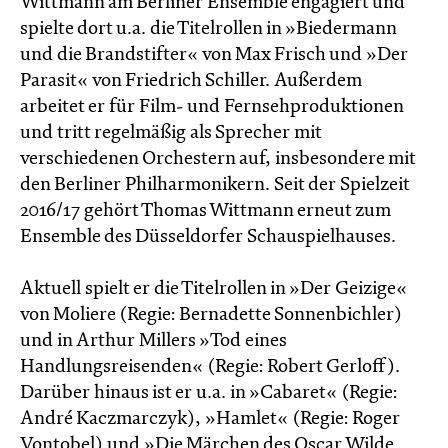
Wittmann am Berliner Ensemble engagiert und
spielte dort u.a. die Titelrollen in »Biedermann
und die Brandstifter« von Max Frisch und »Der
Parasit« von Friedrich Schiller. Außerdem
arbeitet er für Film- und Fernsehproduktionen
und tritt regelmäßig als Sprecher mit
verschiedenen Orchestern auf, insbesondere mit
den Berliner Philharmonikern. Seit der Spielzeit
2016/17 gehört Thomas Wittmann erneut zum
Ensemble des Düsseldorfer Schauspielhauses.
Aktuell spielt er die Titelrollen in »Der Geizige«
von Moliere (Regie: Bernadette Sonnen­bichler)
und in Arthur Millers »Tod eines
Handlungsreisenden« (Regie: Robert Gerloff).
Darüber hinaus ist er u.a. in »Cabaret« (Regie:
André Kaczmarczyk), »Hamlet« (Regie: Roger
Vontobel) und »Die Märchen des Oscar Wilde