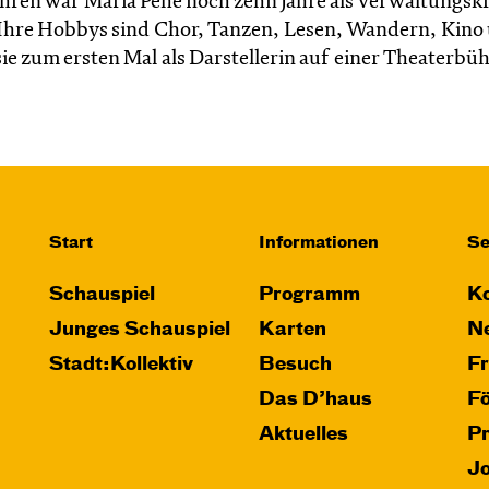
 Jahren war Maria Pehe noch zehn Jahre als Verwaltungskr
. Ihre Hobbys sind Chor, Tanzen, Lesen, Wandern, Kino
ie zum ersten Mal als Darstellerin auf einer Theaterbü
Start
Informationen
Se
Schauspiel
Programm
Ko
Junges Schauspiel
Karten
Ne
Stadt:Kollektiv
Besuch
F
Das D’haus
F
Aktuelles
P
J