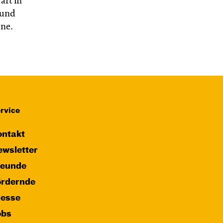
aft in
 und
hne.
rvice
ntakt
wsletter
reunde
ördernde
resse
obs