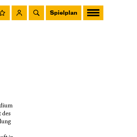
Spielplan
udium
 des
ulung