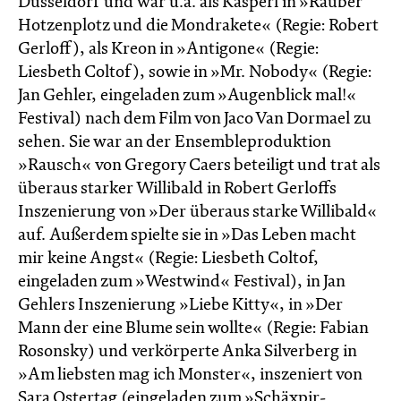
Düsseldorf und war u.a. als Kasperl in »Räuber
Hotzenplotz und die Mondrakete« (Regie: Robert
Gerloff), als Kreon in »Antigone« (Regie:
Liesbeth Coltof), sowie in »Mr. Nobody« (Regie:
Jan Gehler, eingeladen zum »Augenblick mal!«
Festival) nach dem Film von Jaco Van Dormael zu
sehen. Sie war an der Ensembleproduktion
»Rausch« von Gregory Caers beteiligt und trat als
überaus starker Willibald in Robert Gerloffs
Inszenierung von »Der überaus starke Willibald«
auf. Außerdem spielte sie in »Das Leben macht
mir keine Angst« (Regie: Liesbeth Coltof,
eingeladen zum »Westwind« Festival), in Jan
Gehlers Inszenierung »Liebe Kitty«, in »Der
Mann der eine Blume sein wollte« (Regie: Fabian
Rosonsky) und verkörperte Anka Silverberg in
»Am liebsten mag ich Monster«, inszeniert von
Sara Ostertag (eingeladen zum »Schäxpir-