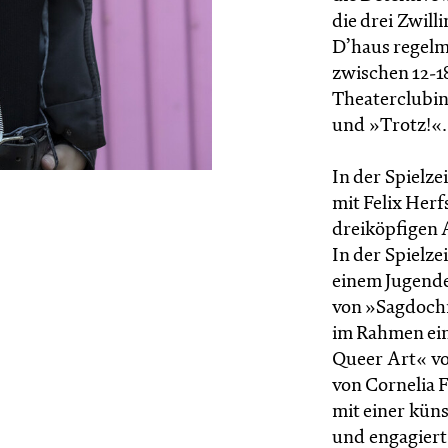
die drei Zwill
D’haus regelm
zwischen 12-1
Theaterclubin
und »Trotz!«.
In der Spielz
mit Felix Her
dreiköpfigen 
In der Spielze
einem Jugend
von »Sagdochm
im Rahmen ein
Queer Art« vo
von Cornelia 
mit einer küns
und engagiert