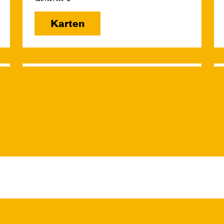
Karten
Mi, 25.11. / 10:00 –
11:15
JUNGES SCHAUSPIEL
Das grüne König­
reich
von Cornelia Funke und Tammi
Hartung
Regie und Bühne: Leonie
Rohlfing
Central 2