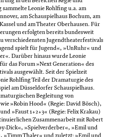
hrung in den Bereichen Regie und
ng sammelte Leonie Rohlfing u.a. am
annover, am Schauspielhaus Bochum, am
 Kassel und am Theater Oberhausen. Für
ierungen erfolgten bereits bundesweit
u verschiedensten Jugendtheaterfestivals
ugend spielt für Jugend«, »UnRuhr« und
er«. Darüber hinaus wurde Leonie
 für das Forum »Next Generation« des
vals ausgewählt. Seit der Spielzeit
onie Rohlfing Teil der Dramaturgie des
piel am Düsseldorfer Schauspielhaus.
maturgischen Begleitung von
wie »Robin Hood« (Regie: David Bösch),
und »Faust 1+2+3« (Regie: Felix Krakau)
tinuierlichen Zusammenarbeit mit Robert
y-Dick«, »Spielverderber«, »Emil und
«, »Timm Thaler« und zuletzt: »Emil und