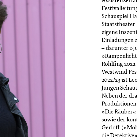
Assistenzerfa
Festivalleitu
Schauspiel H
Staatstheater
eigene Inszen
Einladungen z
– darunter »J
»Rampenlicht
Rohlfing 2022
Westwind Festi
2022/23 ist Le
Jungen Schaus
Neben der dra
Produktionen 
»Die Räuber« 
sowie der kon
Gerloff (»Mob
die Detektive