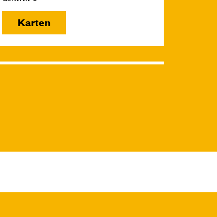
Karten
Do, 26.11. / 10:00 –
11:15
JUNGES SCHAUSPIEL
Das grüne König­
reich
von Cornelia Funke und Tammi
Hartung
Regie und Bühne: Leonie
Rohlfing
Central 2