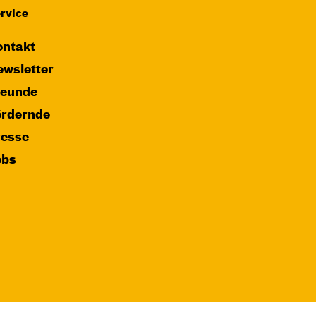
rvice
Mit künstlerischer
Audiodeskription
ntakt
wsletter
Karten
reunde
ördernde
resse
obs