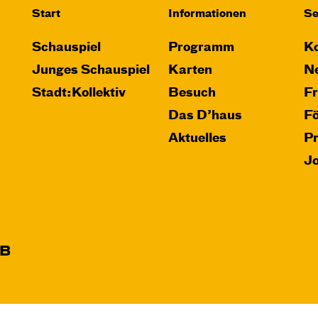
Start
Informationen
Se
Mit künstlerischer
Audiodeskription
Schauspiel
Programm
Ko
Junges Schauspiel
Karten
Ne
Karten
Stadt:Kollektiv
Besuch
F
Das D’haus
F
Aktuelles
P
J
B