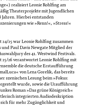
inge«) realisiert Leonie Rohlfing am
äßig Theaterprojekte mit Jugendlichen
8 Jahren. Hierbei entstanden
szenierungen wie »Renn!«, »Stress!«
eit 24/25 war Leonie Rohlfing zusammen
fs und Paul Davis Newgate Mitglied der
Auswahljury des 41. Westwind Festivals.
it 25/26 verantwortet Leonie Rohlfing mit
ensemble die deutsche Erstaufführung
alLuca« von Lena Gorelik, das bereits
er szenischen Lesung beim »Fokus:
rgestellt wurde, sowie die Uraufführung
Funkes Roman »Das grüne Königreich«
tlerisch integrierten Audiodeskription
 sich für mehr Zugänglichkeit und