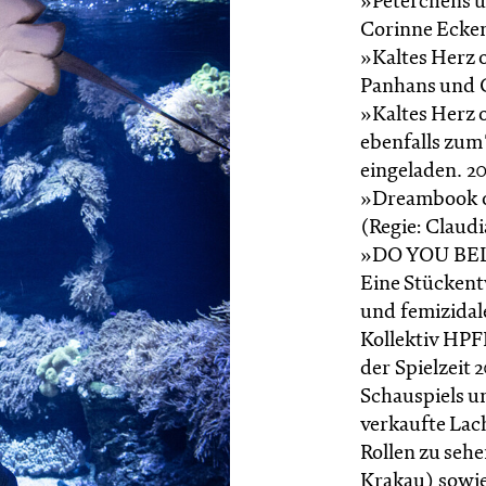
»Peterchens u
Corinne Ecke
»Kaltes Herz 
Panhans und 
»Kaltes Herz 
ebenfalls zum
eingeladen. 2
»Dreambook of
(Regie: Claudi
»DO YOU BEL
Eine Stückent
und femizidal
Kollektiv HPFL
der Spielzeit 
Schauspiels un
verkaufte Lac
Rollen zu sehe
Krakau) sowie