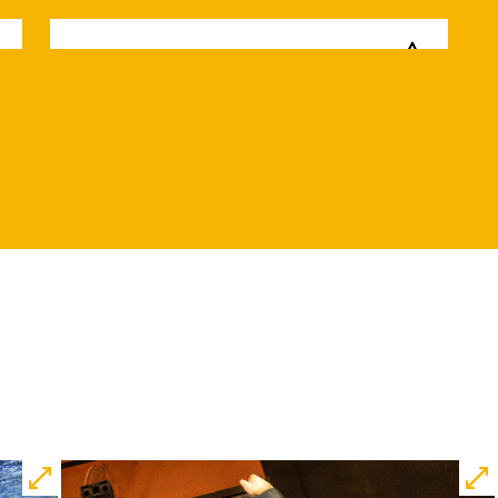
Di, 15.12. / 10:00 –
12:00
09:00
Touchtour
JUNGES SCHAUSPIEL
Wolf
Ein Stück über Mut und
Freundschaft
von Saša Stanišić
Regie: Carmen Schwarz
Central 1
Touchtour für sehbehinderte und
blinde Menschen
Mit künstlerischer
Audiodeskription