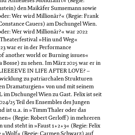
nd Annelieses Mondfahrt« (Regie:
nstein) den Maikäfer Sumsemann sowie
oder: Wer wird Millionär?« (Regie: Frank
Constance Cauers) am Dschungel Wien.
oder: Wer wird Millionär?« war 2022
 Theaterfestival »Hin und Weg«
023 war er in der Performance
 another world or Burning issues«
a Bosse) zu sehen. Im März 2025 war er in
IEEEEVE IN LIFE AFTER LOVE? –
wicklung zu patriarchalen Strukturen
en Dramaturgien« von und mit seinem
 im Dschungel Wien zu Gast. Felix ist seit
2024/25 Teil des Ensembles des Jungen
d ist u.a. in »Timm Thaler oder das
hen« (Regie: Robert Gerloff) in mehreren
n und steht in »Faust 1+2+3« (Regie: Felix
 »Wolf« (Regie: Carmen Schwarz) auf