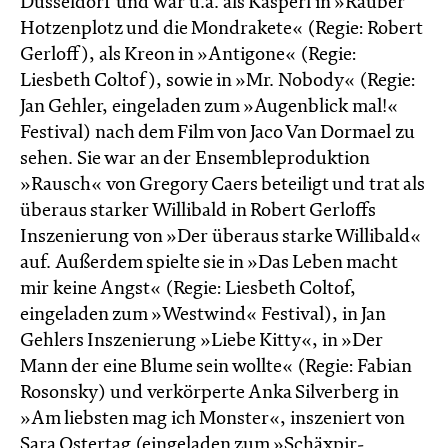
Düsseldorf und war u.a. als Kasperl in »Räuber
Hotzenplotz und die Mondrakete« (Regie: Robert
Gerloff), als Kreon in »Antigone« (Regie:
Liesbeth Coltof), sowie in »Mr. Nobody« (Regie:
Jan Gehler, eingeladen zum »Augenblick mal!«
Festival) nach dem Film von Jaco Van Dormael zu
sehen. Sie war an der Ensembleproduktion
»Rausch« von Gregory Caers beteiligt und trat als
überaus starker Willibald in Robert Gerloffs
Inszenierung von »Der überaus starke Willibald«
auf. Außerdem spielte sie in »Das Leben macht
mir keine Angst« (Regie: Liesbeth Coltof,
eingeladen zum »Westwind« Festival), in Jan
Gehlers Inszenierung »Liebe Kitty«, in »Der
Mann der eine Blume sein wollte« (Regie: Fabian
Rosonsky) und verkörperte Anka Silverberg in
»Am liebsten mag ich Monster«, inszeniert von
Sara Ostertag (eingeladen zum »Schäxpir-