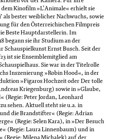
tionen vor der Kamera. Für ihre
 dem Kinofilm »L’Animale« erhielt sie
 als bester weiblicher Nachwuchs, sowie
ung für den Österreichischen Filmpreis
ie Beste Hauptdarstellerin. Im
8 begann sie ihr Studium an der
̈r Schauspielkunst Ernst Busch. Seit der
/23 ist sie Ensemblemitglied am
chauspielhaus. Sie war in der Titelrolle
chs Inszenierung »Robin Hood«, in der
uktion »Figaros Hochzeit oder Der tolle
Andreas Kriegenburg) sowie in »Glaube,
l« (Regie: Peter Jordan, Leonhard
 sehen. Aktuell steht sie u.a. in
nd die Brandstifter« (Regie: Adrian
erge« (Regie: Selen Kara), in »Der Besuch
e« (Regie: Laura Linnenbaum) und in
(Regie: Milena Michalek) auf der