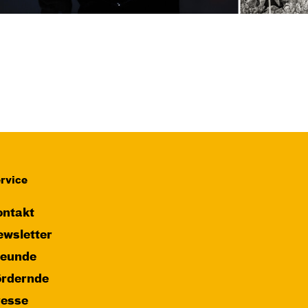
rvice
ntakt
wsletter
reunde
ördernde
resse