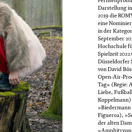
Fernsehproduk
Darstellung in
2019 die ROMY
eine Nominier
in der Kategor
September 201
Hochschule fu
Spielzeit 2022
Düsseldorfer S
von David Bös
Open-Air-Prod
Tag« (Regie: 
Liebe, Fußbal
Koppelmann) zu
»Biedermann u
Figueroa), »S
der alten Dam
»Amphitryon« 