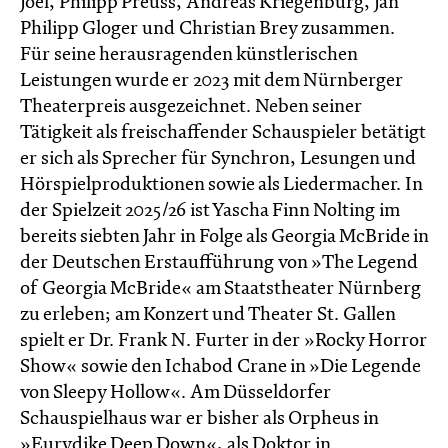
Joel, Philipp Preuss, Andreas Kriegenburg, Jan
Philipp Gloger und Christian Brey zusammen.
Für seine herausragenden künstlerischen
Leistungen wurde er 2023 mit dem Nürnberger
Theaterpreis ausgezeichnet. Neben seiner
Tätigkeit als freischaffender Schauspieler betätigt
er sich als Sprecher für Synchron, Lesungen und
Hörspielproduktionen sowie als Liedermacher. In
der Spielzeit 2025/26 ist Yascha Finn Nolting im
bereits siebten Jahr in Folge als Georgia McBride in
der Deutschen Erstaufführung von »The Legend
of Georgia McBride« am Staatstheater Nürnberg
zu erleben; am Konzert und Theater St. Gallen
spielt er Dr. Frank N. Furter in der »Rocky Horror
Show« sowie den Ichabod Crane in »Die Legende
von Sleepy Hollow«. Am Düsseldorfer
Schauspielhaus war er bisher als Orpheus in
»Eurydike Deep Down«, als Doktor in