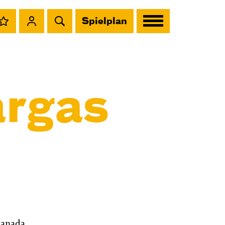
Spielplan
argas
ranada