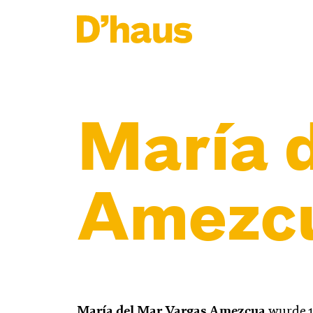
Zum Hauptinhalt springen
Zum Footer springen
María 
Amezc
María del Mar Vargas Amezcua
wurde 1