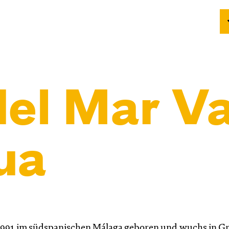
del Mar V
ua
991 im südspanischen Málaga geboren und wuchs in G