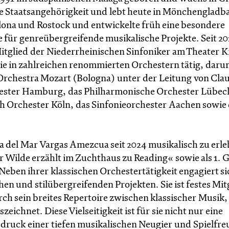
che Staatsangehörigkeit und lebt heute in Mönchengladb
celona und Rostock und entwickelte früh eine besondere
 für genreübergreifende musikalische Projekte. Seit 201
s Mitglied der Niederrheinischen Sinfoniker am Theater K
 in zahlreichen renommierten Orchestern tätig, daru
Orchestra Mozart (Bologna) unter der Leitung von Cla
ester Hamburg, das Philharmonische Orchester Lübeck
 Orchester Köln, das Sinfonieorchester Aachen sowie 
 del Mar Vargas Amezcua seit 2024 musikalisch zu erle
r Wilde erzählt im Zuchthaus zu Reading« sowie als 1. 
eben ihrer klassischen Orchestertätigkeit engagiert si
n und stilübergreifenden Projekten. Sie ist festes Mit
h sein breites Repertoire zwischen klassischer Musik,
chnet. Diese Vielseitigkeit ist für sie nicht nur eine
druck einer tiefen musikalischen Neugier und Spielfre