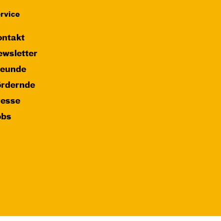
rvice
ntakt
wsletter
reunde
ördernde
resse
obs