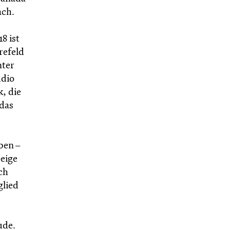
ach.
8 ist
refeld
nter
udio
, die
das
ben –
Geige
ch
glied
ude.