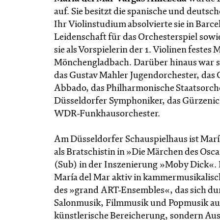
auf. Sie besitzt die spanische und deuts
Ihr Violinstudium absolvierte sie in Bar
Leidenschaft für das Orchesterspiel sowie
sie als Vorspielerin der 1. Violinen feste
Mönchengladbach. Darüber hinaus war sie
das Gustav Mahler Jugendorchester, das 
Abbado, das Philharmonische Staatsorch
Düsseldorfer Symphoniker, das Gürzenich
WDR-Funkhausorchester.
Am Düsseldorfer Schauspielhaus ist María
als Bratschistin in »Die Märchen des Osca
(Sub) in der Inszenierung »Moby Dick«. N
María del Mar aktiv in kammermusikalische
des »grand ART-Ensembles«, das sich durc
Salonmusik, Filmmusik und Popmusik auszei
künstlerische Bereicherung, sondern Aus