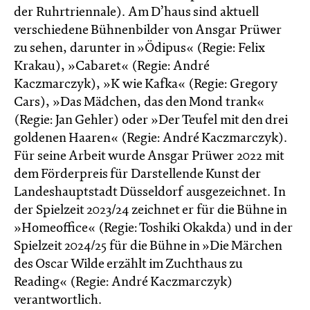
der Ruhrtriennale). Am D’haus sind aktuell
verschiedene Bühnenbilder von Ansgar Prüwer
zu sehen, darunter in »Ödipus« (Regie: Felix
Krakau), »Cabaret« (Regie: André
Kaczmarczyk), »K wie Kafka« (Regie: Gregory
Cars), »Das Mädchen, das den Mond trank«
(Regie: Jan Gehler) oder »Der Teufel mit den drei
goldenen Haaren« (Regie: André Kaczmarczyk).
Für seine Arbeit wurde Ansgar Prüwer 2022 mit
dem Förderpreis für Darstellende Kunst der
Landeshauptstadt Düsseldorf ausgezeichnet. In
der Spielzeit 2023/24 zeichnet er für die Bühne in
»Homeoffice« (Regie: Toshiki Okakda) und in der
Spielzeit 2024/25 für die Bühne in »Die Märchen
des Oscar Wilde erzählt im Zucht­haus zu
Reading« (Regie: André Kacz­marc­zyk)
verantwortlich.