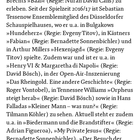
Brechts »Baal« (Regie: Nuran David Calis) zu
erleben. Seit der Spielzeit 2016/17 ist Sebastian
Tessenow Ensemblemitglied des Düsseldorfer
Schauspielhauses, wo er u.a. in Bulgakows
»Hundeherz« (Regie: Evgeny Titov), in Kästners
»Fabian« (Regie: Bernadette Sonnenbichler) und
in Arthur Millers »Hexenjagd« (Regie: Evgeny
Titov) spielte. Zudem war und ist er u.a. in
»Henry VI & Margaretha di Napoli« (Regie:
David Bösch), in der Open-Air-Inszenierung
»Das Rheingold. Eine andere Geschichte« (Regie:
Roger Vontobel), in Tennessee Williams »Orpheus
steigt herab« (Regie: David Bösch) sowie in Hans
Falladas »Kleiner Mann – was nun?« (Regie:
Tilmann Köhler) zu sehen. Aktuell steht er zudem
u.a. in »Biedermann und die Brandstifter« (Regie:
Adrian Figueroa), »My Private Jesus« (Regie:
Bernadette Sonnenbichler), »Der Besuch der