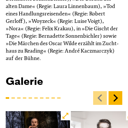
alten Dame« (Regie: Laura Linnenbaum), »Tod
eines Handlungsreisenden« (Regie: Robert
Gerloff), »Woyzeck« (Regie: Luise Voigt),
»Nora« (Regie: Felix Krakau), in »Die Gischt der
Tage« (Regie: Bernadette Sonnenbichler) sowie
»Die Märchen des Oscar Wilde erzählt im Zucht­
haus zu Reading« (Regie: André Kacz­marc­zyk)
auf der Bühne.
Galerie