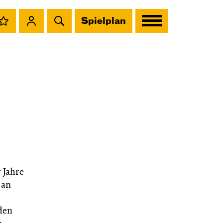
Spielplan
 Jahre
 an
den