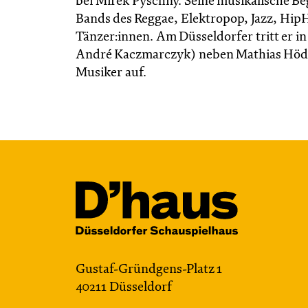
bei Mirek Pyschny. Seine musikalische Bege
Bands des Reggae, Elektropop, Jazz, HipH
Tänzer:innen. Am Düsseldorfer tritt er i
André Kaczmarczyk) neben Mathias Höde
Musiker auf.
Gustaf-Gründgens-Platz 1
40211 Düsseldorf