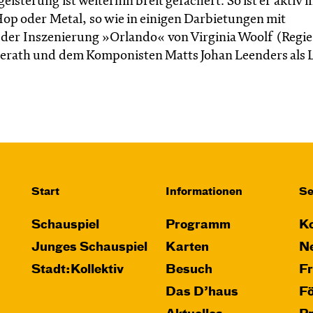
isterung ist weiterhin breit gefächert. So ist er aktiv i
op oder Metal, so wie in einigen Darbietungen mit
n der Inszenierung »Orlando« von Virginia Woolf (Regie
rath und dem Komponisten Matts Johan Leenders als L
Start
Informationen
Se
Schauspiel
Programm
Ko
Junges Schauspiel
Karten
Ne
Stadt:Kollektiv
Besuch
F
Das D’haus
F