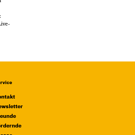
n
:
ive-
rvice
ntakt
wsletter
reunde
ördernde