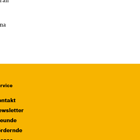
n an
ina
rvice
ntakt
wsletter
reunde
ördernde