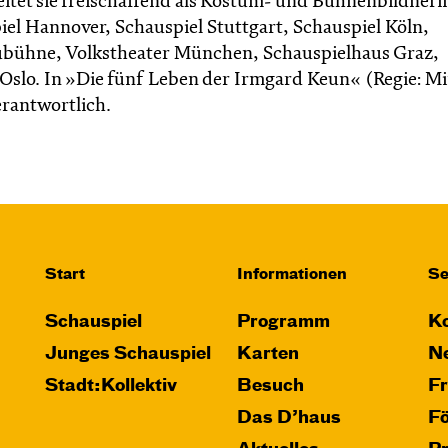
itet sie freischaffend als Kostüm- und Bühnenbildneri
el Hannover, Schauspiel Stuttgart, Schauspiel Köln,
aubühne, Volkstheater München, Schauspielhaus Graz,
 Oslo. In »Die fünf Leben der Irmgard Keun« (Regie: M
erantwortlich.
Start
Informationen
Se
Schauspiel
Programm
Ko
Junges Schauspiel
Karten
Ne
Stadt:Kollektiv
Besuch
F
Das D’haus
F