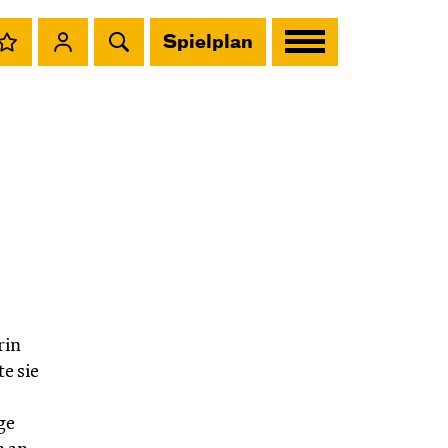
Spielplan
rin
e sie
ge