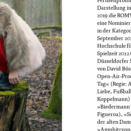
Fernsehproduk
Darstellung in
2019 die ROMY
eine Nominier
in der Kategor
September 201
Hochschule fu
Spielzeit 2022
Düsseldorfer S
von David Bös
Open-Air-Prod
Tag« (Regie: 
Liebe, Fußbal
Koppelmann) zu
»Biedermann u
Figueroa), »S
der alten Dam
»Amphitryon« 