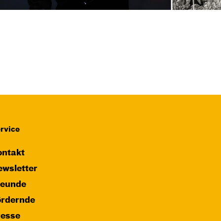
rvice
ntakt
wsletter
reunde
ördernde
resse