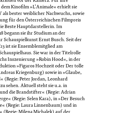
tionen vor der Kamera. Für ihre
 dem Kinofilm »L’Animale« erhielt sie
 als bester weiblicher Nachwuchs, sowie
ung für den Österreichischen Filmpreis
ie Beste Hauptdarstellerin. Im
8 begann sie ihr Studium an der
̈r Schauspielkunst Ernst Busch. Seit der
/23 ist sie Ensemblemitglied am
chauspielhaus. Sie war in der Titelrolle
chs Inszenierung »Robin Hood«, in der
uktion »Figaros Hochzeit oder Der tolle
Andreas Kriegenburg) sowie in »Glaube,
l« (Regie: Peter Jordan, Leonhard
 sehen. Aktuell steht sie u.a. in
nd die Brandstifter« (Regie: Adrian
erge« (Regie: Selen Kara), in »Der Besuch
e« (Regie: Laura Linnenbaum) und in
(Regie: Milena Michalek) auf der