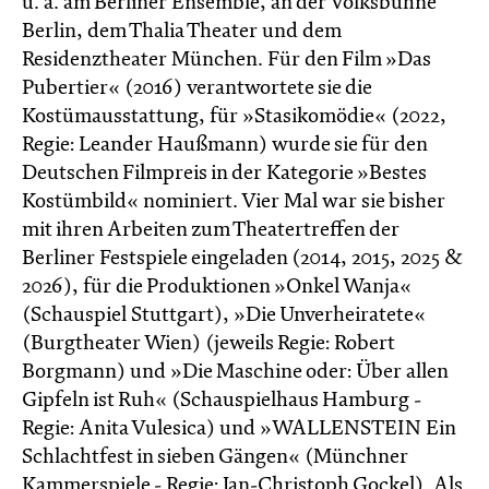
u. a. am Berliner Ensemble, an der Volksbühne
Berlin, dem Thalia Theater und dem
Residenztheater München. Für den Film »Das
Pubertier« (2016) verantwortete sie die
Kostümausstattung, für »Stasikomödie« (2022,
Regie: Leander Haußmann) wurde sie für den
Deutschen Filmpreis in der Kategorie »Bestes
Kostümbild« nominiert. Vier Mal war sie bisher
mit ihren Arbeiten zum Theatertreffen der
Berliner Festspiele eingeladen (2014, 2015, 2025 &
2026), für die Produktionen »Onkel Wanja«
(Schauspiel Stuttgart), »Die Unverheiratete«
(Burgtheater Wien) (jeweils Regie: Robert
Borgmann) und »Die Maschine oder: Über allen
Gipfeln ist Ruh« (Schauspielhaus Hamburg -
Regie: Anita Vulesica) und »WALLENSTEIN Ein
Schlachtfest in sieben Gängen« (Münchner
Kammerspiele - Regie: Jan-Christoph Gockel). Als