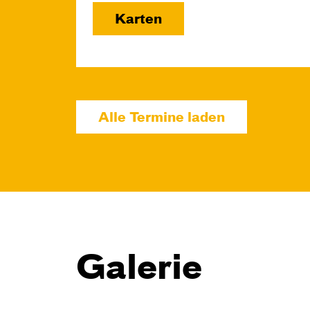
Karten
Alle Termine laden
Mi, 21.10. / 10:00 –
11:00
JUNGES SCHAUSPIEL
Das NEIN­horn
Galerie
von Marc-Uwe Kling und Astrid Henn
Regie: Philipp Alfons Heitmann,
Matts Johan Leenders