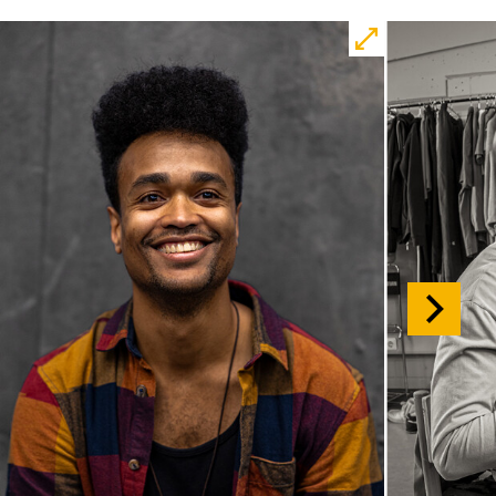
Matts Johan Leenders
Central 1
Karten
So, 01.11. / 16:00 –
17:00
JUNGES SCHAUSPIEL
FAMILIENVORSTELLUNG
Die Tür
von Gregory Caers und Ensemble
Regie: Gregory Caers
Central 2