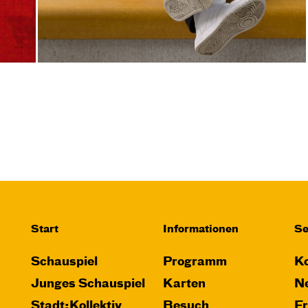
Central 2
Relaxed Performance
Karten
Di, 03.11. / 10:00 –
11:00
JUNGES SCHAUSPIEL
Die Tür
Start
Informationen
Se
von Gregory Caers und Ensemble
Schauspiel
Programm
Ko
Regie: Gregory Caers
Junges Schauspiel
Karten
Ne
Central 2
Stadt:Kollektiv
Besuch
F