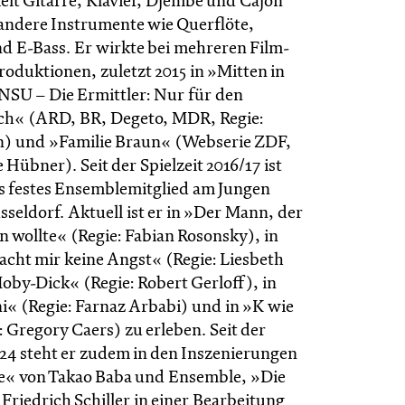
ielt Gitarre, Klavier, Djembé und Cajon
 andere Instrumente wie Querflöte,
d E-Bass. Er wirkte bei mehreren Film-
oduktionen, zuletzt 2015 in »Mitten in
NSU – Die Ermittler: Nur für den
ch« (ARD, BR, Degeto, MDR, Regie:
n) und »Familie Braun« (Webserie ZDF,
 Hübner). Seit der Spielzeit 2016/17 ist
s festes Ensemblemitglied am Jungen
seldorf. Aktuell ist er in »Der Mann, der
n wollte« (Regie: Fabian Rosonsky), in
cht mir keine Angst« (Regie: Liesbeth
oby-Dick« (Regie: Robert Gerloff), in
« (Regie: Farnaz Arbabi) und in »K wie
 Gregory Caers) zu erleben. Seit der
/24 steht er zudem in den Inszenierungen
e« von Takao Baba und Ensemble, »Die
Friedrich Schiller in einer Bearbeitung