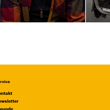
Karten
So, 08.11. / 16:00 –
17:00
JUNGES SCHAUSPIEL
FAMILIENVORSTELLUNG
rvice
Das NEIN­horn
ntakt
von Marc-Uwe Kling und Astrid Henn
wsletter
Regie: Philipp Alfons Heitmann,
reunde