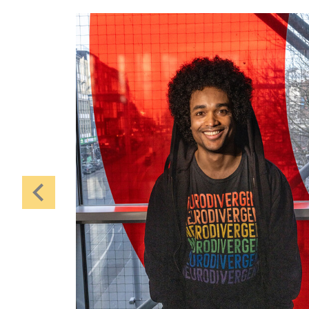
Central 1
Karten
Di, 27.10. / 10:00 –
10:45
JUNGES SCHAUSPIEL
Bin gleich fertig!
nach dem Bilderbuch von Martin
Baltscheit und Anne-Kathrin Behl
Regie und Choreografie: Barbara
Fuchs