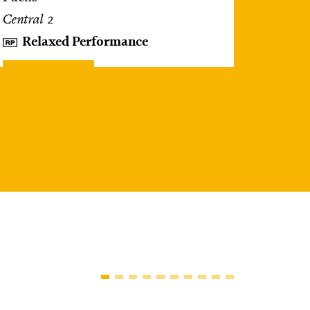
Central 2
Relaxed Performance
Karten
So, 25.10. / 16:00 –
17:00
JUNGES SCHAUSPIEL
FAMILIENVORSTELLUNG
Das NEIN­horn
von Marc-Uwe Kling und Astrid Henn
Regie: Philipp Alfons Heitmann,