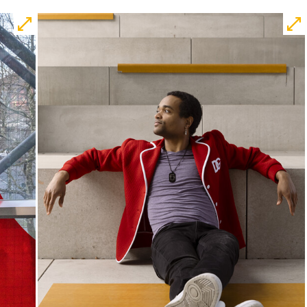
Central 1
Karten
Mi, 28.10. / 10:00 –
10:45
JUNGES SCHAUSPIEL
Bin gleich fertig!
nach dem Bilderbuch von Martin
Baltscheit und Anne-Kathrin Behl
Regie und Choreografie: Barbara
Fuchs