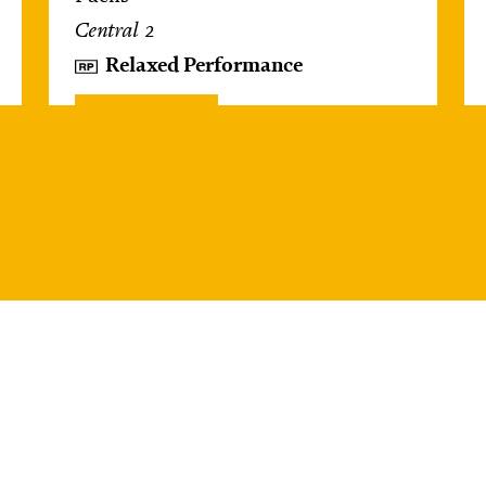
Central 2
Relaxed Performance
Karten
Do, 22.10. / 10:00 –
11:00
JUNGES SCHAUSPIEL
Das NEIN­horn
von Marc-Uwe Kling und Astrid Henn
Regie: Philipp Alfons Heitmann,
Matts Johan Leenders