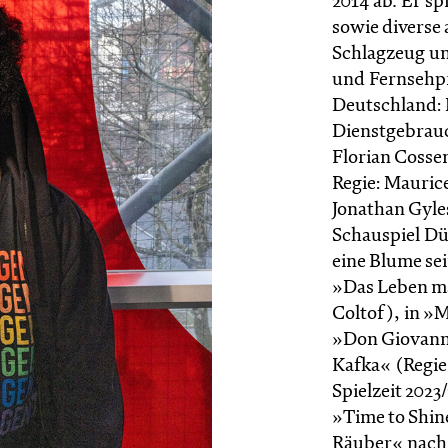
2014 ab. Er sp
sowie diverse
Schlagzeug un
und Fernsehpr
Deutschland: 
Dienstgebrau
Florian Cosse
Regie: Maurice
Jonathan Gyle
Schauspiel Düs
eine Blume sei
»Das Leben ma
Coltof), in »M
»Don Giovanni
Kafka« (Regie:
Spielzeit 2023
»Time to Shin
Räuber« nach 