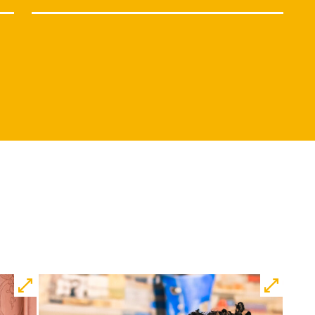
Di, 15.12. / 10:00 –
12:00
09:00
Touchtour
JUNGES SCHAUSPIEL
Wolf
Ein Stück über Mut und
Freundschaft
von Saša Stanišić
Regie: Carmen Schwarz
Central 1
Touchtour für sehbehinderte und
blinde Menschen
Mit künstlerischer
Audiodeskription