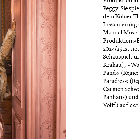
Produktion »D
Peggy. Sie spi
dem Kölner Th
Inszenierung
Manuel Moser. 
Produktion »E
2024/25 ist si
Schauspiels un
Krakau), »Wo
Pand« (Regie
Paradies« (Re
Carmen Schwar
Panhans) und 
Volff) auf de