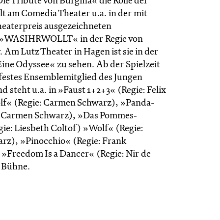
ie Tribute von Burgina« die Rolle der
elt am Comedia Theater u.a. in der mit
eaterpreis ausgezeichneten
 »WASIHRWOLLT« in der Regie von
Am Lutz Theater in Hagen ist sie in der
ine Odyssee« zu sehen. Ab der Spielzeit
e festes Ensemblemitglied des Jungen
d steht u.a. in »Faust 1+2+3« (Regie: Felix
lf« (Regie: Carmen Schwarz), »Panda-
: Carmen Schwarz), »Das Pommes-
gie: Liesbeth Coltof) »Wolf« (Regie:
z), »Pinocchio« (Regie: Frank
»Freedom Is a Dancer« (Regie: Nir de
r Bühne.