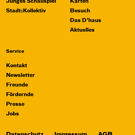
Relaxed Performance
Junges Schauspiel
Karten
Stadt:Kollektiv
Besuch
Karten
Das D’haus
Aktuelles
Mi, 28.10. / 10:00 – 10:45
Service
JUNGES SCHAUSPIEL
Bin gleich fertig!
Kontakt
nach dem Bilderbuch von Martin Baltscheit
Newsletter
und Anne-Kathrin Behl
Regie und
Freunde
Choreografie: Barbara Fuchs
Fördernde
Central 2
Presse
Relaxed Performance
Jobs
Karten
Datenschutz
Impressum
AGB