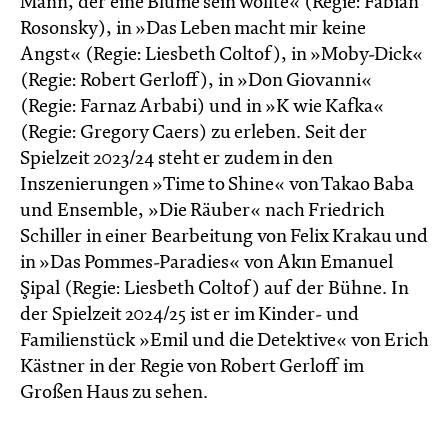
Mann, der eine Blume sein wollte« (Regie: Fabian
Rosonsky), in »Das Leben macht mir keine
Angst« (Regie: Liesbeth Coltof), in »Moby-Dick«
(Regie: Robert Gerloff), in »Don Giovanni«
(Regie: Farnaz Arbabi) und in »K wie Kafka«
(Regie: Gregory Caers) zu erleben. Seit der
Spielzeit 2023/24 steht er zudem in den
Inszenierungen »Time to Shine« von Takao Baba
und Ensemble, »Die Räuber« nach Friedrich
Schiller in einer Bearbeitung von Felix Krakau und
in »Das Pommes-Paradies« von Akın Emanuel
Şipal (Regie: Liesbeth Coltof) auf der Bühne. In
der Spielzeit 2024/25 ist er im Kinder- und
Familienstück »Emil und die Detektive« von Erich
Kästner in der Regie von Robert Gerloff im
Großen Haus zu sehen.