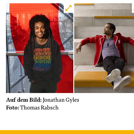
Do, 22.10. / 10:00 – 11:00
JUNGES SCHAUSPIEL
Das NEIN­horn
von Marc-Uwe Kling und Astrid Henn
Regie: Philipp Alfons Heitmann, Matts Johan
Leenders
Central 1
Karten
So, 25.10. / 16:00 – 17:00
Auf dem Bild:
Jonathan Gyles
Foto:
Thomas Rabsch
JUNGES SCHAUSPIEL
FAMILIENVORSTELLUNG
Das NEIN­horn