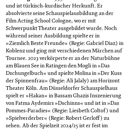
und ist türkisch-kurdischer Herkunft. Er
absolvierte seine Schauspielausbildung an der
Film Acting School Cologne, wo er mit
Schwerpunkt Theater ausgebildet wurde. Noch
während seiner Ausbildung spielte er in
»Ziemlich Beste Freunde« (Regie: Gabriel Diaz) in
Koblenz und ging mit verschiedenen Märchen auf
Tournee. 2023 verkörperte er an der Naturbühne
am Blauen See in Ratingen den Mogli in »Das
Dschungelbuch« und spielte Molina in »Der Kuss
der Spinnenfrau« (Regie: Ali Jalaly) am Horizont
Theater Köln. Am Düsseldorfer Schauspielhaus
spielt er »Hakan« in Bassam Ghazis Inszenierung
von Fatma Aydemirs »Dschinns« und ist in »Das
Pommes-Paradies« (Regie: Liesbeth Coltof) und
»Spielverderber« (Regie: Robert Gerloff) zu
sehen. Ab der Spielzeit 2024/25 ist er fest im