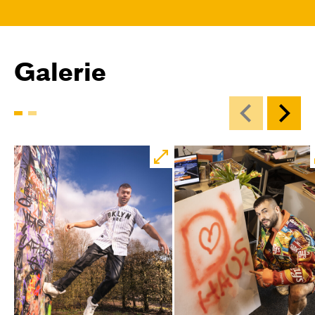
Central 1
Karten
Galerie
Mi, 21.10. / 10:00 – 11:00
JUNGES SCHAUSPIEL
Das NEIN­horn
von Marc-Uwe Kling und Astrid Henn
Regie: Philipp Alfons Heitmann, Matts Johan
Leenders
Central 1
Karten