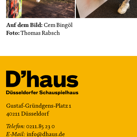
Do, 22.10. / 10:00 – 11:00
JUNGES SCHAUSPIEL
Auf dem Bild:
Cem Bingöl
Das NEIN­horn
Foto:
Thomas Rabsch
von Marc-Uwe Kling und Astrid Henn
Regie: Philipp Alfons Heitmann, Matts Johan
Leenders
Central 1
Karten
Gustaf-Gründgens-Platz 1
So, 25.10. / 16:00 – 17:00
40211 Düsseldorf
JUNGES SCHAUSPIEL
Telefon:
0211.85 23 0
FAMILIENVORSTELLUNG
E-Mail:
info@dhaus.de