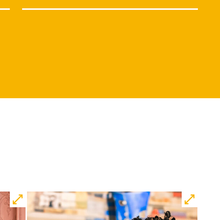
Di, 15.12. / 10:00 –
12:00
09:00
Touchtour
JUNGES SCHAUSPIEL
Wolf
Ein Stück über Mut und
Freundschaft
von Saša Stanišić
Regie: Carmen Schwarz
Central 1
Touchtour für sehbehinderte und
blinde Menschen
Mit künstlerischer
Audiodeskription