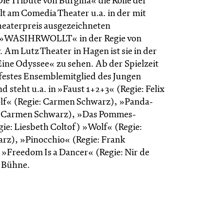
ie Tribute von Burgina« die Rolle der
elt am Comedia Theater u.a. in der mit
eaterpreis ausgezeichneten
 »WASIHRWOLLT« in der Regie von
Am Lutz Theater in Hagen ist sie in der
ine Odyssee« zu sehen. Ab der Spielzeit
e festes Ensemblemitglied des Jungen
d steht u.a. in »Faust 1+2+3« (Regie: Felix
lf« (Regie: Carmen Schwarz), »Panda-
: Carmen Schwarz), »Das Pommes-
gie: Liesbeth Coltof) »Wolf« (Regie:
z), »Pinocchio« (Regie: Frank
»Freedom Is a Dancer« (Regie: Nir de
r Bühne.