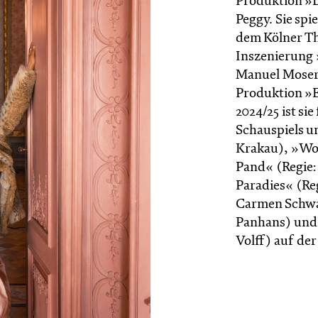
Produktion »D
Peggy. Sie spi
dem Kölner Th
Inszenierung
Manuel Moser. 
Produktion »E
2024/25 ist si
Schauspiels un
Krakau), »Wo
Pand« (Regie
Paradies« (Re
Carmen Schwar
Panhans) und 
Volff) auf de