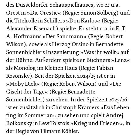
des Düsseldorfer Schauspielhauses, wo er u.a.
Orest in »Die Orestie« (Regie: Simon Solberg) und
die Titelrolle in Schillers »Don Karlos« (Regie:
Alexander Eisenach) spielte. Er steht u.a. in E. T.
A. Hoffmanns »Der Sandmann« (Regie: Robert
Wilson), sowie als Herzog Orsino in Bernadette
Sonnenbichlers Inszenierung »Was ihr wollt« auf
der Bühne. Außerdem spielte er Büchners »Lenz«
als Monolog im Kleinen Haus (Regie: Fabian
Rosonsky). Seit der Spielzeit 2024/25 ist er in
»Moby Dick« (Regie: Robert Wilson) und »Die
Gischt der Tage« (Regie: Bernadette
Sonnenbichler) zu sehen. In der Spielzeit 2025/26
ist er zusätzlich in Christoph Kramers »Das Leben
fing im Sommer an« zu sehen und spielt Andrej
Bolkonsky in Lew Tolstois »Krieg und Frieden«, in
der Regie von Tilmann Köhler.