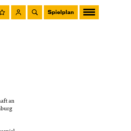
Spielplan
aft an
mburg