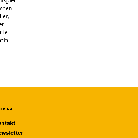
uspiel
esden.
ler,
er
ule
ntin
rvice
ntakt
wsletter