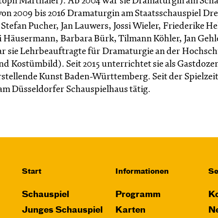
toph Marthaler). Ab 2004 war sie Dramaturgin am Scha
von 2009 bis 2016 Dramaturgin am Staatsschauspiel Dr
 Stefan Pucher, Jan Lauwers, Jossi Wieler, Friederike Hel
i Häusermann, Barbara Bürk, Tilmann Köhler, Jan Gehl
ar sie Lehrbeauftragte für Dramaturgie an der Hochsch
 Kostümbild). Seit 2015 unterrichtet sie als Gastdoze
stellende Kunst Baden-Württemberg. Seit der Spielzeit
a. am Düsseldorfer Schauspielhaus tätig.
Start
Informationen
Se
Schauspiel
Programm
Ko
Junges Schauspiel
Karten
Ne