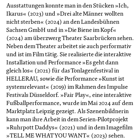
Ausstattungen konnte man in den Stücken »Ich,
Ikarus« (2023) und »Drei alte Männer wollten
nicht sterben« (2024) an den Landesbühnen
Sachsen GmbH und in »Die Biene im Kopf«
(2024) am überzwerg Theater Saarbrücken sehen.
Neben dem Theater arbeitet sie auch performativ
und ist im Film tätig. Sie realisierte die interaktive
Installation und Performance »Es geht dann
gleich los« (2021) für das Tonlagenfestival in
HELLERAU, sowie die Performance »Kunst ist
systemrelevant« (2019) im Rahmen des Impulse
Festivals Düsseldorf. »Fair Play«, eine interaktive
Fußballperformance, wurde im Mai 2024 auf dem
Marktplatz Leipzig gezeigt. Als Szenenbildnerin
kann man ihre Arbeit in dem Serien-Pilotprojekt
»Ruhrpott Daddys« (2021) und in dem Imagefilm
»TELL ME WHAT YOU WANT« (2023) sehen.