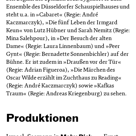
Ensemble des Düsseldorfer Schauspielhauses und
steht u.a. in »Cabaret« (Regie: André
Kaczmarczyk), »Die fünf Leben der Irmgard
Keun« von Lutz Hübner und Sarah Nemitz (Regie:
Mina Salehpour), in »Der Besuch der alten
Dame« (Regie: Laura Linnenbaum) und »Peer
Gynt« (Regie: Bernadette Sonnenbichler) auf der
Bühne. Er ist zudem in »Draußen vor der Tür«
(Regie: Adrian Figueroa), »Die Märchen des
Oscar Wilde erzählt im Zucht­haus zu Reading«
(Regie: André Kacz­marc­zyk) sowie »Kafkas
Traum« (Regie: Andreas Kriegenburg) zu sehen.
Produktionen