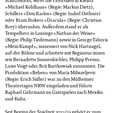
Stadttheater, wo er die Titelrollen in Kleists
»Michael Kohlhaas« (Regie: Markus Dietz),
Schillers »Don Karlos« (Regie: Isabel Osthues)
oder Bram Stokers »Dracula« (Regie: Christian
Brey) übernahm. Außerdem stand er als
Tempelherr in Lessings »Nathan der Weise«
(Regie: Philip Tiedemann) sowie in George Taboris
»Mein Kampf«, inszeniert von Nick Hartnagel,
auf der Bühne und arbeitete mit Regisseur:innen
wie Bernadette Sonnenbichler, Philipp Preuss,
Luise Voigt oder Brit Bartkowiak zusammen. Die
Produktion »Beben« von Maria Milisavljevic
(Regie: Erich Sidler) war zu den Mülheimer
Theatertagen NRW eingeladen und führte
Raphael Gehrmann zu Gastspielen nach Mexiko
und Kuba.
Seit Beginn der Spielzeit 2022/23 gehört er zum