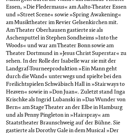
Essen, »Die Fledermaus« am Aalto-Theater Essen
und »Street Scene« sowie »Spring Awakening«
am Musiktheater im Revier Gelsenkirchen mit.
Am Theater Oberhausen gastierte sie als
Aschenputtel in Stephen Sondheims »Into the
Woods« und war am Theater Bonn sowie am
Theater Dortmund in »Jesus Christ Superstar« zu
sehen. In der Rolle der Isabelle war sie mit der
Landgraf-Tourneeproduktion »Ein Mann geht
durch die Wand« unterwegs und spielte bei den
Freilichtspielen Schwäbisch Hall in »Stairways to
Heaven« sowie in »Don Juan«. Zuletzt stand Inga
Krischke als Ingrid Lubanski in »Das Wunder von
Bern« am Stage Theater an der Elbe in Hamburg
und als Penny Pingleton in »Hairspray« am
Staatstheater Braunschweig auf der Bühne. Sie
gastierte als Dorothy Gale in dem Musical »Der