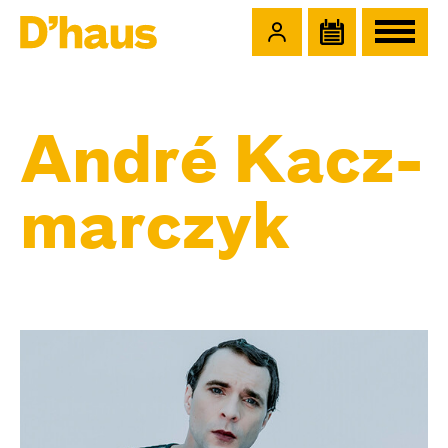
Zum Hauptinhalt springen
Zum Footer springen
André Kacz­
marc­zyk