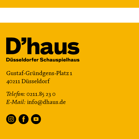
Central 2
Karten
Di, 01.12. / 19:00 – 21:00
JUNGES SCHAUSPIEL
Blinde­kuh mit dem Tod
Gustaf-Gründgens-Platz 1
Kindheitserinnerungen von Holocaust-
40211 Düsseldorf
Überlebenden
nach der Graphic Novel
Telefon:
0211.85 23 0
von Anna Yamchuk, Mykola Kuschnir,
E-Mail:
info@dhaus.de
Natalya Herasym und Anna Tarnowezka —
in einer Bearbeitung von Stefan Fischer-Fels
und Robert Gerloff
Regie: Robert Gerloff
Central 2