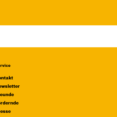
rvice
ntakt
wsletter
reunde
ördernde
resse