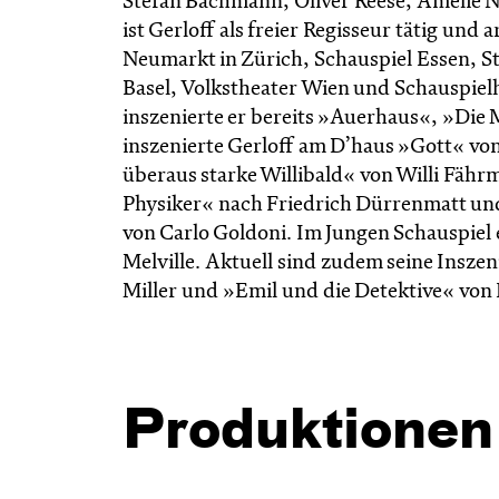
Stefan Bachmann, Oliver Reese, Amélie 
ist Gerloff als freier Regisseur tätig un
Neumarkt in Zürich, Schauspiel Essen, S
Basel, Volkstheater Wien und Schauspie
inszenierte er bereits »Auerhaus«, »Die M
inszenierte Gerloff am D’haus »Gott« vo
überaus starke Willibald« von Willi Fährma
Physiker« nach Friedrich Dürrenmatt un
von Carlo Goldoni. Im Jungen Schauspiel
Melville. Aktuell sind zudem seine Insz
Miller und »Emil und die Detektive« von 
Produktionen