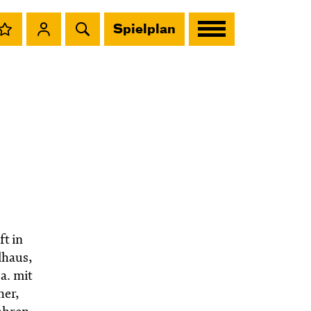
Spielplan
t in
lhaus,
a. mit
her,