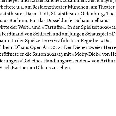
Niermeyer und Rafael Sanchez zusammen. Seit einigen J
d arbeitete u.a. am Residenztheater München, am Theater
taatstheater Darmstadt, Staatstheater Oldenburg, The
lhaus Bochum. Für das Düsseldorfer Schauspielhaus
itte der Welt« und »Tartuffe«. In der Spielzeit 2020/21
n Ferdinand von Schirach und am Jungen Schauspiel »D
nn. In der Spielzeit 2021/22 führte er Regie bei »Die
d beim D’haus Open Air 2022 »Der Diener zweier Herr
 eröffnete er die Saison 2022/23 mit »Moby-Dick« von 
enierungen »Tod eines Handlungsreisenden« von Arthur
Erich Kästner im D’haus zu sehen.