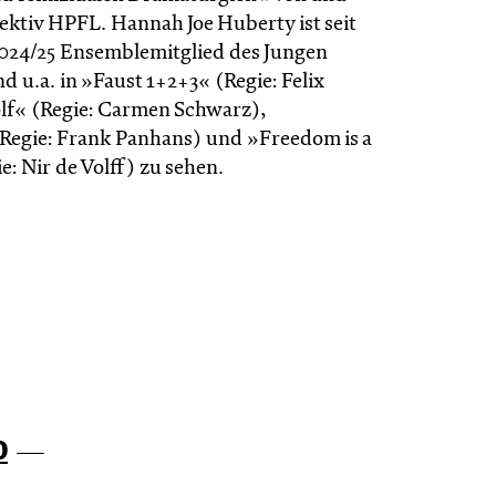
ektiv HPFL. Hannah Joe Huberty ist seit
 2024/25 Ensemblemitglied des Jungen
d u.a. in »Faust 1+2+3« (Regie: Felix
lf« (Regie: Carmen Schwarz),
Regie: Frank Panhans) und »Freedom is a
: Nir de Volff) zu sehen.
0