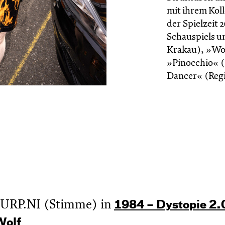
mit ihrem Koll
der Spielzeit
Schauspiels un
Krakau), »Wo
»Pinocchio« (
Dancer« (Regie
TURP.NI (Stimme) in
1984 – Dystopie 2.
Wolf