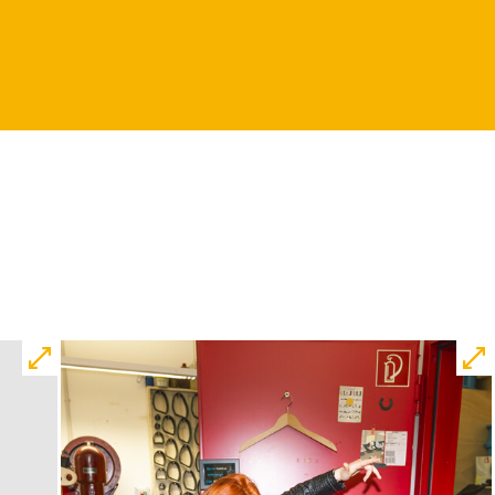
12:00
09:00
Touchtour
JUNGES SCHAUSPIEL
Wolf
Ein Stück über Mut und
Freundschaft
von Saša Stanišić
Regie: Carmen Schwarz
Central 1
Touchtour für sehbehinderte und
blinde Menschen
Mit künstlerischer
Audiodeskription
Karten