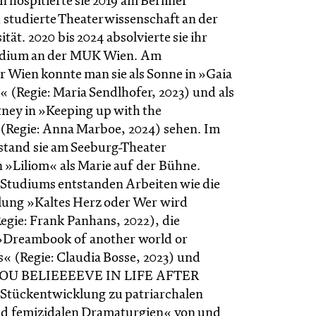
in hospitierte sie 2019 am Berliner
studierte Theaterwissenschaft an der
ität. 2020 bis 2024 absolvierte sie ihr
udium an der MUK Wien. Am
 Wien konnte man sie als Sonne in »Gaia
t« (Regie: Maria Sendlhofer, 2023) und als
ney in »Keeping up with the
 (Regie: Anna Marboe, 2024) sehen. Im
tand sie am Seeburg-Theater
n »Liliom« als Marie auf der Bühne.
 Studiums entstanden Arbeiten wie die
ung »Kaltes Herz oder Wer wird
egie: Frank Panhans, 2022), die
»Dreambook of another world or
s« (Regie: Claudia Bosse, 2023) und
 YOU BELIEEEEVE IN LIFE AFTER
Stückentwicklung zu patriarchalen
nd femizidalen Dramaturgien« von und