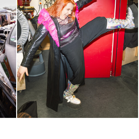
Sa, 12.12. / 18:00 –
20:00
17:00
Touchtour
JUNGES SCHAUSPIEL
FAMILIENVORSTELLUNG
Wolf
Ein Stück über Mut und
Freundschaft
von Saša Stanišić
Regie: Carmen Schwarz
Central 1
Touchtour für sehbehinderte und
blinde Menschen