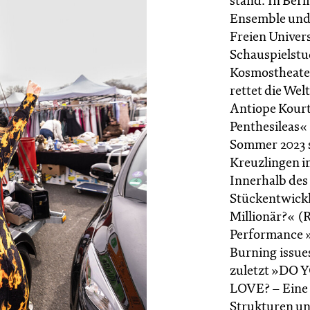
stand. In Berl
Ensemble und 
Freien Univers
Schauspielst
Kosmostheater
rettet die Wel
Antiope Kourt
Penthesileas«
Sommer 2023 s
Kreuzlingen i
Innerhalb des
Stückentwickl
Millionär?« (R
Performance 
Burning issue
zuletzt »DO
LOVE? – Eine 
Strukturen u