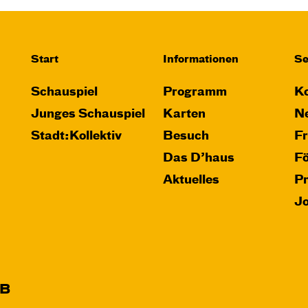
Start
Informationen
Se
Schauspiel
Programm
Ko
Junges Schauspiel
Karten
Ne
Stadt:Kollektiv
Besuch
F
Das D’haus
F
Aktuelles
P
J
B