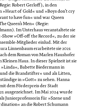
egie: Robert Gerloff), in den
 »Heart of Gold« und »Boys don’t cry
t want to have fun« und war Queen
»The Queen’s Men« (Regie:
mann). Im Unterhaus veranstaltete sie
t-Show »Off-off the Record«, zu der sie
semble-Mitglieder einlud. Mit der
aura Linnenbaum erarbeitete sie 2021
ach dem Roman von Marlen Haushofer
 Kleinen Haus. In dieser Spielzeit ist sie
in »Linda«, Babette Biedermann in
nd die Brandstifter« und als Litten,
ständige in »Gott« zu sehen. Hanna
it dem Förderpreis der Stadt
21 ausgezeichnet. Im Mai 2024 wurde
ls Juniorprofessorin für »Szene und
rdination« an die Robert Schumann