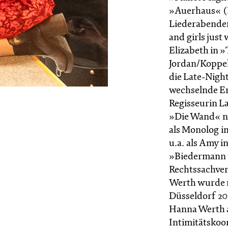
»Auerhaus« (R
Liederabenden
and girls jus
Elizabeth in 
Jordan/Koppel
die Late-Nigh
wechselnde En
Regisseurin L
»Die Wand« n
als Monolog im
u.a. als Amy 
»Biedermann u
Rechtssachver
Werth wurde m
Düsseldorf 20
Hanna Werth a
Intimitätskoo