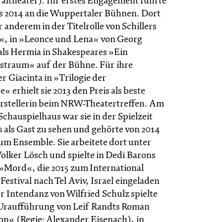
raltheater). Ihr erstes Engagement führte
bis 2014 an die Wuppertaler Bühnen. Dort
r anderem in der Titelrolle von Schillers
«, in »Leonce und Lena« von Georg
ls Hermia in Shakespeares »Ein
traum« auf der Bühne. Für ihre
r Giacinta in »Trilogie der
 erhielt sie 2013 den Preis als beste
stellerin beim NRW-Theatertreffen. Am
chauspielhaus war sie in der Spielzeit
s als Gast zu sehen und gehörte von 2014
zum Ensemble. Sie arbeitete dort unter
olker Lösch und spielte in Dedi Barons
»Mord«, die 2015 zum International
estival nach Tel Aviv, Israel eingeladen
r Intendanz von Wilfried Schulz spielte
er Uraufführung von Leif Randts Roman
n« (Regie: Alexander Eisenach), in