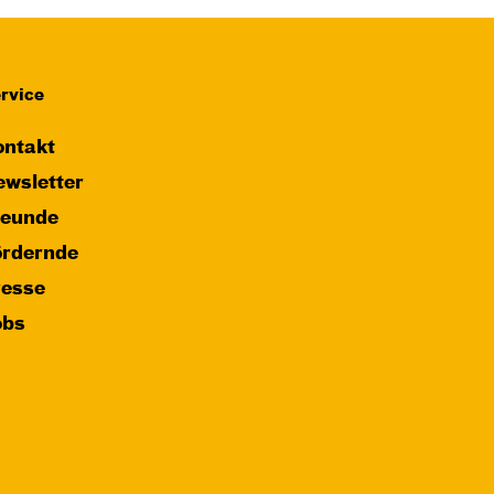
rvice
ntakt
wsletter
reunde
ördernde
resse
obs