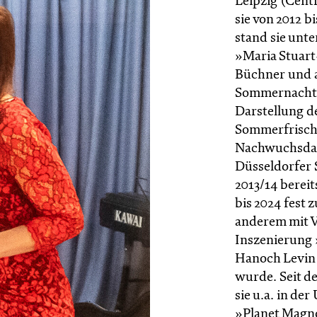
Leipzig (Cent
sie von 2012 
stand sie unte
»Maria Stuart
Büchner und a
Sommernachts
Darstellung de
Sommerfrische«
Nachwuchsdar
Düsseldorfer S
2013/14 bereit
bis 2024 fest 
anderem mit V
Inszenierung 
Hanoch Levin F
wurde. Seit de
sie u.a. in d
»Planet Magno