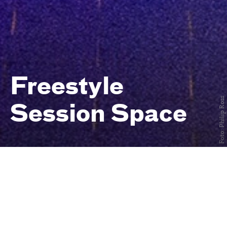
Freestyle
Foto: Philip Ross
Session Space
Freies Training für urbane
Tänzer:innen
immer mittwochs
von 19 bis 22 Uhr
Central