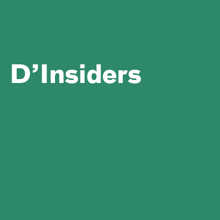
D’Insiders