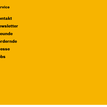
rvice
ntakt
wsletter
reunde
ördernde
resse
obs