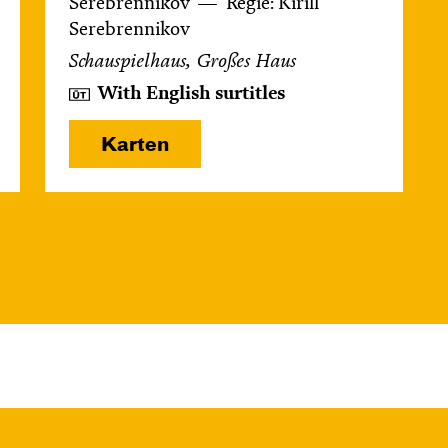
Serebrennikov
Regie: Kirill
Serebrennikov
Schauspielhaus, Großes Haus
With English surtitles
Karten