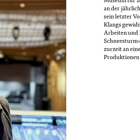
Museum für z
an der jährlic
sein letzter 
Klangs gewidme
Arbeiten und
Schneesturm«
zurzeit an ei
Produktionen e