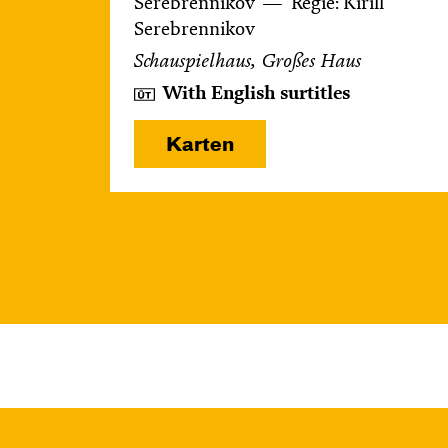
Serebrennikov
Regie: Kirill
Serebrennikov
Schauspielhaus, Großes Haus
With English surtitles
Karten