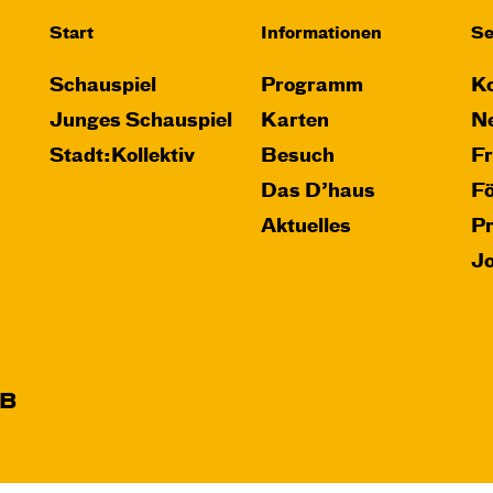
Start
Informationen
Se
Schauspiel
Programm
Ko
Junges Schauspiel
Karten
Ne
Stadt:Kollektiv
Besuch
F
Das D’haus
F
Aktuelles
P
J
B