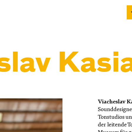
slav Kasi
Viacheslav K
Sounddesigner
Tonstudios un
der leitende 