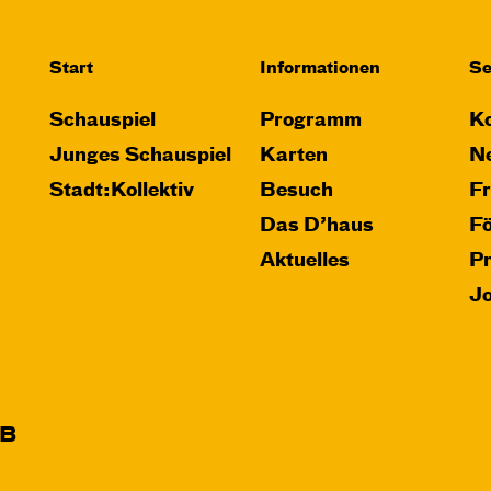
Start
Informationen
Se
Schauspiel
Programm
Ko
Junges Schauspiel
Karten
Ne
Stadt:Kollektiv
Besuch
F
Das D’haus
F
Aktuelles
P
J
B