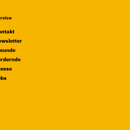
rvice
ntakt
wsletter
reunde
ördernde
resse
obs