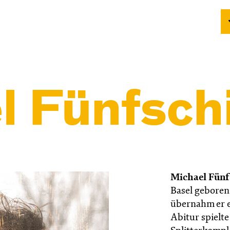
 Fünfschi
Michael Fünf
Basel geboren.
übernahm er e
Abitur spielt