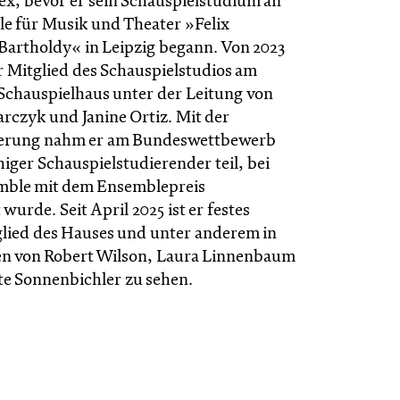
ex, bevor er sein Schauspielstudium an
e für Musik und Theater »Felix
artholdy« in Leipzig begann. Von 2023
r Mitglied des Schauspielstudios am
Schauspielhaus unter der Leitung von
czyk und Janine Ortiz. Mit der
ierung nahm er am Bundeswettbewerb
iger Schauspielstudierender teil, bei
mble mit dem Ensemblepreis
wurde. Seit April 2025 ist er festes
ied des Hauses und unter anderem in
en von Robert Wilson, Laura Linnenbaum
e Sonnenbichler zu sehen.