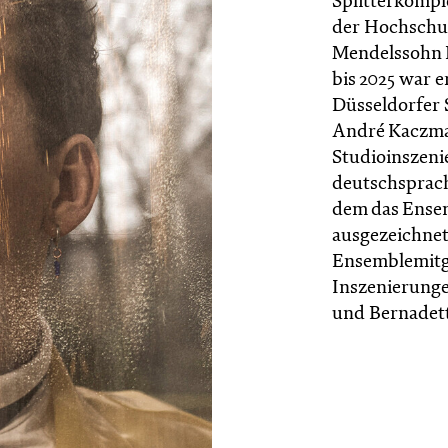
Splitterkompl
der Hochschul
Mendelssohn B
bis 2025 war e
Düsseldorfer 
André Kaczmar
Studioinszen
deutschsprach
dem das Ense
ausgezeichnet 
Ensemblemitgl
Inszenierung
und Bernadett