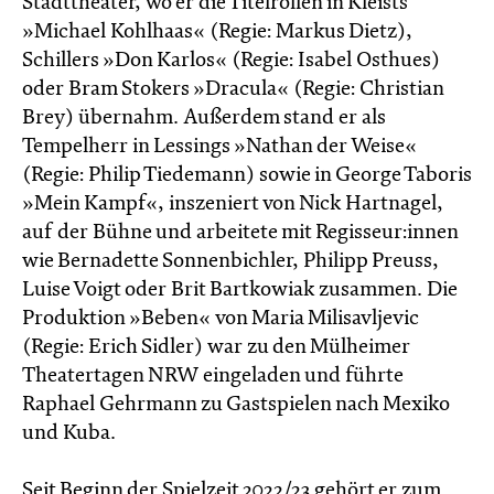
Stadttheater, wo er die Titelrollen in Kleists
»Michael Kohlhaas« (Regie: Markus Dietz),
Schillers »Don Karlos« (Regie: Isabel Osthues)
oder Bram Stokers »Dracula« (Regie: Christian
Brey) übernahm. Außerdem stand er als
Tempelherr in Lessings »Nathan der Weise«
(Regie: Philip Tiedemann) sowie in George Taboris
»Mein Kampf«, inszeniert von Nick Hartnagel,
auf der Bühne und arbeitete mit Regisseur:innen
wie Bernadette Sonnenbichler, Philipp Preuss,
Luise Voigt oder Brit Bartkowiak zusammen. Die
Produktion »Beben« von Maria Milisavljevic
(Regie: Erich Sidler) war zu den Mülheimer
Theatertagen NRW eingeladen und führte
Raphael Gehrmann zu Gastspielen nach Mexiko
und Kuba.
Seit Beginn der Spielzeit 2022/23 gehört er zum