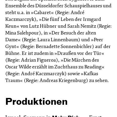
Ensemble des Düsseldorfer Schauspielhauses und
steht u.a. in »Cabaret« (Regie: André
Kaczmarczyk), »Die fünf Leben der Irmgard
Keun« von Lutz Hübner und Sarah Nemitz (Regie:
Mina Salehpour), in »Der Besuch der alten
Dame« (Regie: Laura Linnenbaum) und »Peer
Gynt« (Regie: Bernadette Sonnenbichler) auf der
Bühne. Er ist zudem in »Draußen vor der Tür«
(Regie: Adrian Figueroa), »Die Märchen des
Oscar Wilde erzählt im Zucht­haus zu Reading«
(Regie: André Kacz­marc­zyk) sowie »Kafkas
Traum« (Regie: Andreas Kriegenburg) zu sehen.
Produktionen