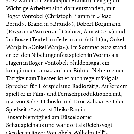
2022 war er am Schauspiel Frankfurt engagiert.
Wichtige Arbeiten sind dort entstanden, mit
Roger Vontobel (Christoph Flamm in »Rose
Bernd«, Brand in »Brand«), Robert Borgmann
(Pozzo in »Warten auf Godot«, A in »Gier«) und
Jan Bosse (Teufel in »Jedermann (stirbt)«, Onkel
Wanja in »Onkel Wanja«). Im Sommer 2022 stand
er bei den Nibelungenfestspielen in Worms als
Hagen in Roger Vontobels »hildensaga. ein
königinnendrama« auf der Bühne. Neben seiner
Tätigkeit am Theater ist er auch regelmäßig als
Sprecher für Hörspiel und Radio tätig. Außerdem
spielt er in Film- und Fernsehproduktionen mit,
u.a. von Robert Glinski und Dror Zahavi. Seit der
Spielzeit 2023/24 ist Heiko Raulin
Ensemblemitglied am Düsseldorfer
Schauspielhaus und war dort als Reichsvogt
Gessler in Roger Vontobels „Wilhelm Tell“-