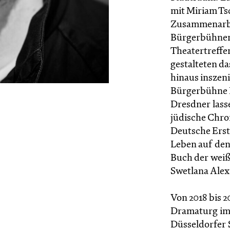
mit Miriam Tsc
Zusammenarbeit
Bürgerbühnenf
Theatertreffe
gestalteten d
hinaus inszen
Bürgerbühne 
Dresdner lass
jüdische Chro
Deutsche Ers
Leben auf de
Buch der weiß
Swetlana Alex
Von 2018 bis 
Dramaturg im 
Düsseldorfer 