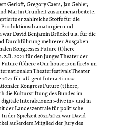
rt Gerloff, Gregory Caers, Jan Gehler,
und Martin Grünheit zusammenarbeitete.
ierte er zahlreiche Stoffe für die
 Produktionsdramaturgien und
 war David Benjamin Brückel u.a. für die
nd Durchführung mehrerer Ausgaben
onalen Kongresses Future (t)here
: z.B. 2021 für den Junges Theater der
Future (t)here »Our house is on fire!« im
ternationalen Theaterfestivals Theater
e 2022 für »Urgent Interactions« —
ationaler Kongress Future (t)here,
ch die Kulturstiftung des Bundes im
digitale Interaktionen »dive in« und in
it der Landeszentrale für politische
In der Spielzeit 2021/2022 war David
kel außerdem Mitglied der Jury des