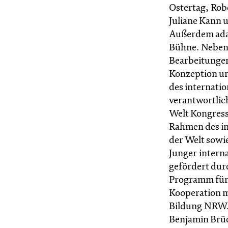
Ostertag, Robe
Juliane Kann 
Außerdem adapt
Bühne. Neben
Bearbeitungen
Konzeption u
des internati
verantwortlich
Welt Kongress 
Rahmen des in
der Welt sowi
Junger intern
gefördert dur
Programm für 
Kooperation m
Bildung NRW. 
Benjamin Brüc