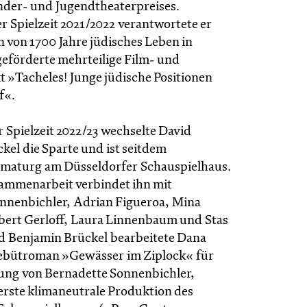
der- und Jugendtheaterpreises.
er Spielzeit 2021/2022 verantwortete er
 von 1700 Jahre jüdisches Leben in
eförderte mehrteilige Film- und
t »Tacheles! Junge jüdische Positionen
f«.
 Spielzeit 2022/23 wechselte David
kel die Sparte und ist seitdem
maturg am Düsseldorfer Schauspielhaus.
ammenarbeit verbindet ihn mit
nnenbichler, Adrian Figueroa, Mina
bert Gerloff, Laura Linnenbaum und Stas
d Benjamin Brückel bearbeitete Dana
ebütroman »Gewässer im Ziplock« für
ung von Bernadette Sonnenbichler,
 erste klimaneutrale Produktion des