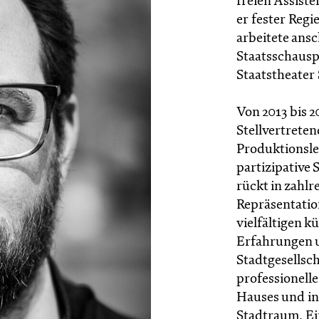
freien Assist
er fester Reg
arbeitete ansc
Staatsschausp
Staatstheater
Von 2013 bis 
Stellvertrete
Produktionsle
partizipative 
rückt in zahl
Repräsentatio
vielfältigen 
Erfahrungen 
Stadtgesellsch
professionell
Hauses und i
Stadtraum. Ei