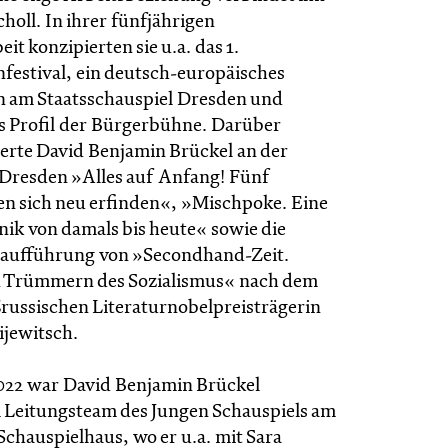
holl. In ihrer fünfjährigen
 konzipierten sie u.a. das 1.
estival, ein deutsch-europäisches
n am Staatsschauspiel Dresden und
as Profil der Bürgerbühne. Darüber
ierte David Benjamin Brückel an der
Dresden »Alles auf Anfang! Fünf
en sich neu erfinden«, »Mischpoke. Eine
nik von damals bis heute« sowie die
taufführung von »Secondhand-Zeit.
n Trümmern des Sozialismus« nach dem
russischen Literaturnobelpreisträgerin
ijewitsch.
2022 war David Benjamin Brückel
Leitungsteam des Jungen Schauspiels am
Schauspielhaus, wo er u.a. mit Sara