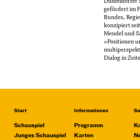
Düsseldorfer 
gefördert im 
Bundes, Regie
konzipiert se
Mendel und S
»Positionen u
multiperspek
Dialog in Zeit
Start
Informationen
Se
Schauspiel
Programm
Ko
Junges Schauspiel
Karten
Ne