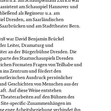
enzen u.a. am Schauspielhaus Zürich war
ieassistent am Schauspiel Hannover und
hließend als Regisseur u.a. am
iel Dresden, am Saarländischen
 Saarbrücken und am Stadttheater Bern.
2018 war David Benjamin Brückel
nder Leiter, Dramaturg und
iter an der Bürgerbühne Dresden. Die
Sparte des Staatsschauspiels Dresden
reichen Formaten Fragen von Teilhabe und
n ins Zentrum und fördert den
künstlerischen Ausdruck persönlicher
und Geschichten von Menschen aus der
aft. Auf diese Weise entstehen
e Theaterarbeiten auf den Bühnen des
n Site-specific-Zusammenhängen im
ne enge Arbeitsbeziehung verbindet ihn