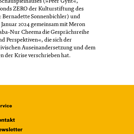
Schauspielhauses (»Peer Gynt«,
Fonds ZERO der Kulturstiftung des
: Bernadette Sonnenbichler) und
it Januar 2024 gemeinsam mit Meron
aba-Nur Cheema die Gesprächsreihe
nd Perspektiven«, die sich der
tivischen Auseinandersetzung und dem
en der Krise verschrieben hat.
rvice
ntakt
wsletter