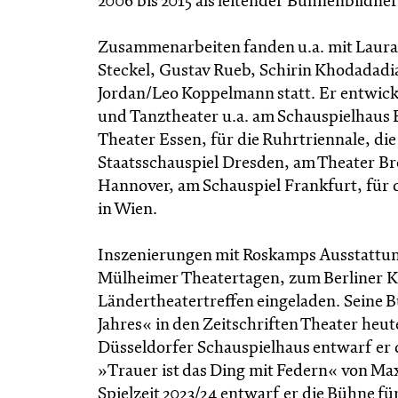
2006 bis 2015 als leitender Bühnenbildner
Zusammenarbeiten fanden u.a. mit Laura L
Steckel, Gustav Rueb, Schirin Khodadadia
Jordan/Leo Koppelmann statt. Er entwick
und Tanztheater u.a. am Schauspielhaus
Theater Essen, für die Ruhrtriennale, di
Staatsschauspiel Dresden, am Theater B
Hannover, am Schauspiel Frankfurt, für 
in Wien.
Inszenierungen mit Roskamps Ausstattung
Mülheimer Theatertagen, zum Berliner Ki
Ländertheatertreffen eingeladen. Seine 
Jahres« in den Zeitschriften Theater heu
Düsseldorfer Schauspielhaus entwarf er
»Trauer ist das Ding mit Federn« von Ma
Spielzeit 2023/24 entwarf er die Bühne 