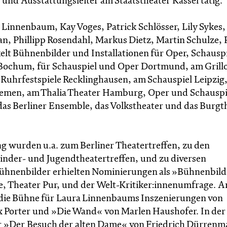
 und Ausstattungsleiter am Staatstheater Kassel tätig.
innenbaum, Kay Voges, Patrick Schlösser, Lily Sykes, F
n, Phillipp Rosendahl, Markus Dietz, Martin Schulze, 
elt Bühnenbilder und Installationen für Oper, Schausp
 Bochum, für Schauspiel und Oper Dortmund, am Grill
e Ruhrfestspiele Recklinghausen, am Schauspiel Leipzig
remen, am Thalia Theater Hamburg, Oper und Schauspi
das Berliner Ensemble, das Volkstheater und das Burgt
 wurden u.a. zum Berliner Theatertreffen, zu den
nder- und Jugendtheatertreffen, und zu diversen
Bühnenbilder erhielten Nominierungen als »Bühnenbild
te, Theater Pur, und der Welt-Kritiker:innenumfrage. 
 die Bühne für Laura Linnenbaums Inszenierungen von
x Porter und »Die Wand« von Marlen Haushofer. In der
für »Der Besuch der alten Dame« von Friedrich Dürrenm