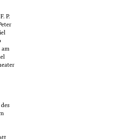
. P.
Peter
iel
o
, am
el
heater
 des
Am
att