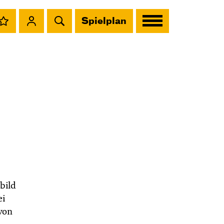
Spielplan
bild
ei
von