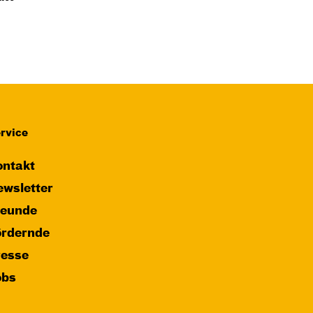
rvice
ntakt
wsletter
reunde
ördernde
resse
obs