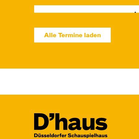
Mo, 14.12. / 10:00 –
12:00
Alle Termine laden
09:00
Touchtour
JUNGES SCHAUSPIEL
Wolf
Ein Stück über Mut und
Freundschaft
von Saša Stanišić
Regie: Carmen Schwarz
Central 1
Touchtour für sehbehinderte und
blinde Menschen
Mit künstlerischer
Audiodeskription