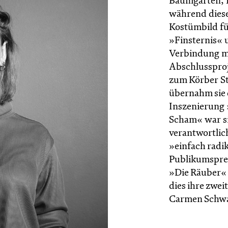
Baumgarten, B
während diese
Kostümbild fü
»Finsternis« 
Verbindung mi
Abschlussproje
zum Körber St
übernahm sie 
Inszenierung 
Scham« war s
verantwortlic
»einfach radi
Publikumsprei
»Die Räuber« 
dies ihre zwe
Carmen Schwa