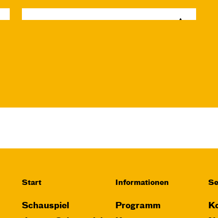
Di, 15.12. / 10:00 –
12:00
09:00
Touchtour
JUNGES SCHAUSPIEL
Wolf
Ein Stück über Mut und
Freundschaft
von Saša Stanišić
Regie: Carmen Schwarz
Central 1
Touchtour für sehbehinderte und
blinde Menschen
Start
Informationen
Se
Mit künstlerischer
Schauspiel
Programm
Ko
Audiodeskription