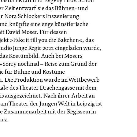
astian Kraft und Evgeny Titov. Schon
r Zeit entwarf sie das Bühnen- und
r Nora Schlockers Inszenierung
und knüpfte eine enge künstlerische
t David Moser. Für dessen
kt »Fake it till you die Bakchen«, das
udio Junge Regie 2022 eingeladen wurde,
das Kostümbild. Auch bei Mosers
»Sorry nochmal – Reise zum Grund der
ie für Bühne und Kostüme
h. Die Produktion wurde im Wettbewerb
kal« des Theater Drachengasse mit dem
s ausgezeichnet. Nach ihrer Arbeit an
am Theater der Jungen Welt in Leipzig ist
ite Zusammenarbeit mit der Regisseurin
rz.